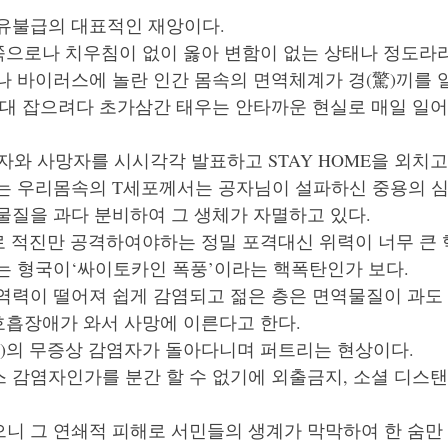
유불급의 대표적인 재앙이다.
 쪽으로나 치우침이 없이 옳아 변함이 없는 상태나 정도라라
나 바이러스에 놀란 인간 몸속의 면역체계가 경(驚)끼를
대 잡으려다 초가삼간 태우는 안타까운 현실로 매일 일어
자와 사망자를 시시각각 발표하고 STAY HOME을 외치고 
하는 우리몸속의 T세포께서는 공자님이 설파하신 중용의 
질을 과다 분비하여 그 생체가 자멸하고 있다. 
으로 적진만 공격하여야하는 정밀 포격대신 위력이 너무 큰
는 형국이‘싸이토카인 폭풍’이라는 핵폭탄인가 보다. 
역력이 떨어져 쉽게 감염되고 젊은 층은 면역물질이 과도 
호흡장애가 와서 사망에 이른다고 한다. 
)의 무증상 감염자가 돌아다니며 퍼트리는 현상이다. 
 감염자인가를 분간 할 수 없기에 외출금지, 소셜 디스
니 그 연쇄적 피해로 서민들의 생계가 막막하여 한 숨만 