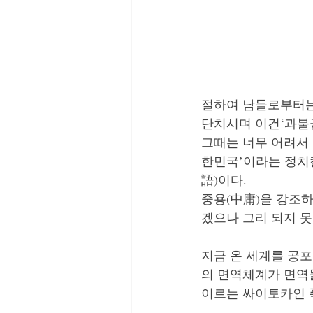
정철의 생각해 봅시다
We
절하여 남들로부터는
단치시며 이건‘과불급
그때는 너무 어려서
한민국’이라는 정치
語)이다. 
중용(中庸)을 강조
겠으나 그리 되지 
지금 온 세계를 공포
의 면역체계가 면역
이르는 싸이토카인 폭풍