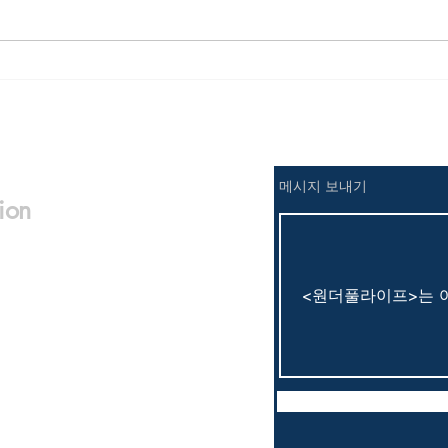
<정철의 생각해 봅시다> 중년
남성의 여름
​메시지 보내기
ion