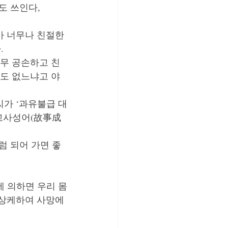
 쓰인다, 
 너무나 친절한 
 강단뒤의 고민
 
너무 공손하고 친
도 없느냐고 야
가 ‘과유불급 대
 고사성어(故事成
럼 되어 가면 좋
에 의하면 우리 몸
상케하여 사망에 