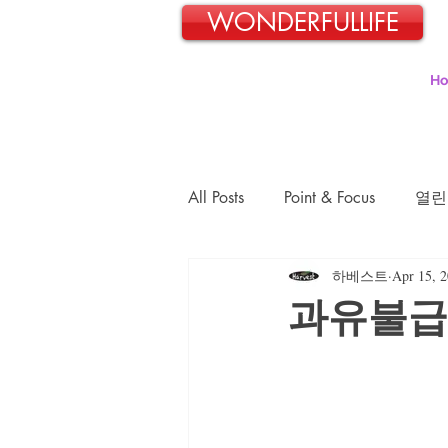
WONDERFULLIFE
H
All Posts
Point & Focus
열린
하베스트
Apr 15, 
일본교포 김민호의 파란신호등
과유불급
김정숙의 초록이야기
김문
장경희의 웰빙-웰다잉 이야기