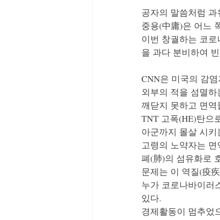
공자의 말씀처럼 과
​중용(中庸)은 어느
이번 창궐하는 코로
을 과다 분비하여 빈
CNN은 미국의 감염
​외부의 적을 섬멸
깨닫지 못하고 면역물
TNT 고폭(HE)탄
아군까지 몰살 시키
고령의 노약자는 면
폐(肺)의 섬유화로 
문제는 이 역질(疫疾
​누가 코로나바이러스
있다. 
​경제활동이 멈추었으