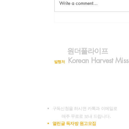
Write a comment...
<김진아의 건강학> 먹는 대로
간다
원더풀라이프
Korean Harvest Miss
발행처
구독신청 (323)300-8389
대표전화 (626)482-7080
wonderfullifemag@gmail.com
koreanharvestmission@gmail.com
www.wonderfullifemagazine.com
구독신청을 하시면 카톡과 이메일로
.
매주 무료로 보내 드립니다
열린글 독자방 원고모집