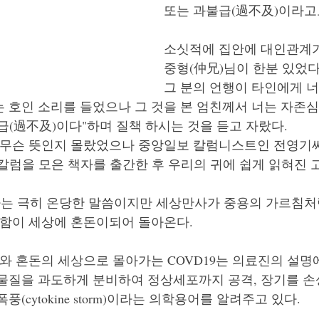
또는 과불급(過不及)이라고도
소싯적에 집안에 대인관계가
ll-being으로 살기
강석의 떠들썩한 세상
박희성목사의
중형(仲兄)님이 한분 있었다.
​그 분의 언행이 타인에게 
 호인 소리를 들었으나 그 것을 본 엄친께서 너는 자존심
(過不及)이다"하며 질책 하시는 것을 듣고 자랐다. 
 무슨 뜻인지 몰랐었으나 중앙일보 칼럼니스트인 전영기씨
칼럼을 모은 책자를 출간한 후 우리의 귀에 쉽게 읽혀진
하는 극히 온당한 말씀이지만 세상만사가 중용의 가르침처
못함이 세상에 혼돈이되어 돌아온다.
와 혼돈의 세상으로 몰아가는 COVD19는 의료진의 설명
물질을 과도하게 분비하여 정상세포까지 공격, 장기를 손
(cytokine storm)이라는 의학용어를 알려주고 있다. 