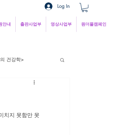
Log In
원안내
출판사업부
영상사업부
원더풀캠페인
의 건강학>
현의 낮은 목소리
혜
1분쉼터
미치지 못함만 못
 인터넷세상