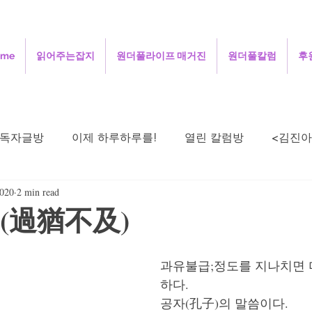
ome
읽어주는잡지
원더풀라이프 매거진
원더풀칼럼
후
독자글방
이제 하루하루를!
열린 칼럼방
<김진아
2020
2 min read
주성철의 세상보기
김정인의 인터넷 닷 컴
김용
(過猶不及)
희의 살며 생각하며
정안섭의 콩트세계
함께 사는 지
과유불급;정도를 지나치면 
하다. 
공자(孔子)의 말씀이다. 
시로 드리는 기도
오정애의 선교여행일지
민희의