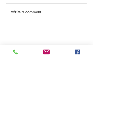
Write a comment...
<정철의 생각해 봅시다>
<Well-being으
중년남성의 여름
개 들어요
원더풀라이프
Korean Harvest Mission
발행처
구독신청
(323)300-8389
대표전화
(626)482-7080
wonderfullifemag@gmail.com
koreanharvestmission@gmail.com
www.wonderfullifemagazine.com
구독신청을 하시면 카톡과 이메일로
.
매주 무료로 보내 드립니다