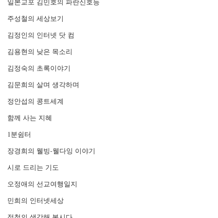
일본교포 김민호의 파란신호등
주성철의 세상보기
김정인의 인터넷 닷 컴
김용현의 낮은 목소리
김정숙의 초록이야기
김문희의 살며 생각하며
정안섭의 콩트세계
함께 사는 지혜
1분쉼터
장경희의 웰빙-웰다잉 이야기
시로 드리는 기도
오정애의 선교여행일지
민희의 인터넷세상
정철의 생각해 봅시다