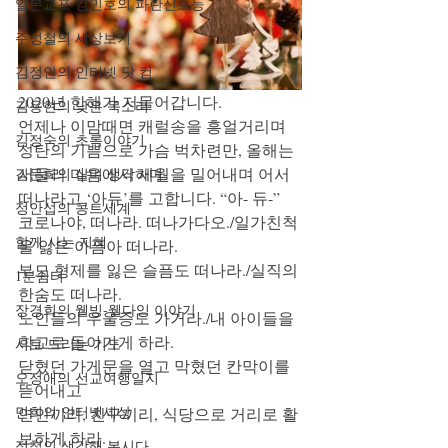
일본교포 김민호의 파란신호등
주성철의 세상보기
김정인의 인터넷 닷 컴
2020년 한해가 저물어갑니다. 
김용현의 낮은 목소리
언제나 이맘때면 캐럴송을 흥얼거리며 
김정숙의 초록이야기
성탄의 기쁨으로 가슴 벅차련만, 올해는 
서둘러 마음에서 세월을 밀어내며 어서 
김문희의 살며 생각하며
떠나라고 ‘아듀’를 고합니다. “아- 듀-” 
정안섭의 콩트세계
코로나야, 떠나라. 떠나가다오./일가친척
함께 사는 지혜
을 잃은 아픔아 떠나라.
부모 형제를 잃은 슬픔도 떠나라./실직의 
1분쉼터
한숨도 떠나라.
장경희의 웰빙-웰다잉 이야기
노인들의 우울증도 가거라./내 아이들을 
학교로 돌아가게 하라. 
시로 드리는 기도
닫혔던 가게문을 열고 막혔던 칸막이를 
오정애의 선교여행일지
뜯어내고 
민희의 인터넷세상
연인끼리, 친구끼리, 식당으로 거리로 활
보하게 하라. 
정철의 생각해 봅시다