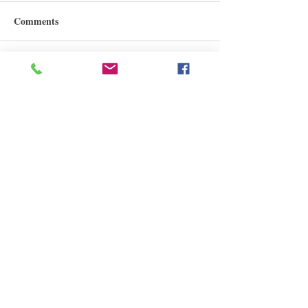
Comments
Write a comment...
<할미의 행복일지>사랑한
<지구가 떨고 있
다 내 손녀!
로스의 비극
원더풀라이프
Korean Harvest Mission
발행처
구독신청
(323)300-8389
대표전화
(626)482-7080
wonderfullifemag@gmail.com
koreanharvestmission@gmail.com
www.wonderfullifemagazine.com