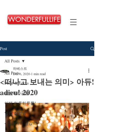
WONDERFULLIFE
Post
All Posts
하베스트
All Posts
Dec 6, 2020
1 min read
<떠나고 보내는 의미> 아듀!
Point & Focus
adieu! 2020
열린독자글방
이제 하루하루를!
열린 칼럼방
<김진아의 건강학>