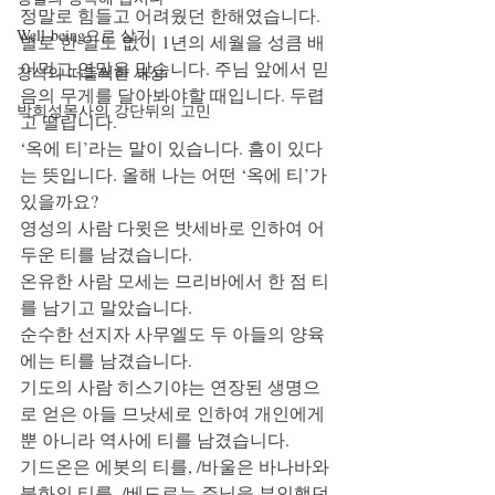
정말로 힘들고 어려웠던 한해였습니다. 
Well-being으로 살기
별로 한 일도 없이 1년의 세월을 성큼 배
어먹고 연말을 맞습니다. 주님 앞에서 믿
강석의 떠들썩한 세상
음의 무게를 달아봐야할 때입니다. 두렵
박희성목사의 강단뒤의 고민
고 떨립니다. 
‘옥에 티’라는 말이 있습니다. 흠이 있다
는 뜻입니다. 올해 나는 어떤 ‘옥에 티’가 
있을까요? 
영성의 사람 다윗은 밧세바로 인하여 어
두운 티를 남겼습니다. 
온유한 사람 모세는 므리바에서 한 점 티
를 남기고 말았습니다. 
순수한 선지자 사무엘도 두 아들의 양육
에는 티를 남겼습니다. 
기도의 사람 히스기야는 연장된 생명으
로 얻은 아들 므낫세로 인하여 개인에게 
뿐 아니라 역사에 티를 남겼습니다. 
기드온은 에봇의 티를, /바울은 바나바와 
불화의 티를, /베드로는 주님을 부인했던 