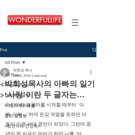
WONDERFULLIFE
Post
All Posts
박희성 목사
All Posts
Dec 6, 2020
2 min read
<박희성목사의 아빠의 일기
Point & Focus
>‘사랑’이란 두 글자는…
열린독자글방
아장아장 걸음마를 시작할 때부터 ‘아
이제 하루하루를!
빠, 아빠ㅡ’하며 온갖 귀염을 토하던 아
열린 칼럼방
들이 이젠 40대 중반이 되었다. 그런데 중
<김진아의 건강학>
년이 된 지금도 머리가 하얀 나를 ‘아