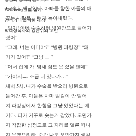
느꼈다. 깨달았다. 아빠를 향한 아들의 애
Well-being으로 살기
끓는 사랑을… 뼈가 녹아내렸다. 
강석의 떠들썩한 세상
“엄마! 아빠 수술하러 병원안으로 들어가
박희성목사의 강단뒤의 고민
셨어”
“그래. 너는 어디야?” “병원 파킹장” “왜 
거기 있어?” “그냥 ㅡ ”
“어서 집에 가. 밤새 잠도 못 잤을 텐데” 
“가야지ㅡ. 조금 더 있다가…” 
새벽 5시, 내가 수술을 받으러 병원으로 
들어간 후, 아들은 차마 발길이 안 떨어
져 파킹장에서 한참을 그냥 있었다는 얘
기다. 피가 거꾸로 솟는거 같았다. 오만가
지 착잡한 심정으로 그 자리를 얼른 떠나
지 못했으리라. 순간 나도 오만가지 생각