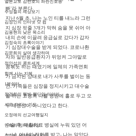
일본교포 김민호의 파란신호등
빠’라 부른다. 
주성철의 세상보기
지난 6월 초, 나는 노인 티를 내느라 그런
김정인의 인터넷 닷 컴
지 심장 핏줄 3개가 막혀 숨을 못 쉬어 아
김용현의 낮은 목소리
내의 손에 이끌려 응급실로 갔다가 갑자
김정숙의 초록이야기
기 심장대수술을 받게 되었다. 코로나환
김문희의 살며 생각하며
자와 일반응급환자가 뒤엉켜 그야말로 
정안섭의 콩트세계
콩볶듯 하는 때였기에 일체의 가족면회
함께 사는 지혜
가 금지된 상태로 내가 사투를 벌이는 동
1분쉼터
안, 가족들은 심장을 정지시키고 대수술
장경희의 웰빙-웰다잉 이야기
을 하는 고령의 나를 병원에 홀로 두고 모
시로 드리는 기도
두 제정신이 아니었다고 한다. 
오정애의 선교여행일지
수술 후, 재활치료 병실에 누워 있던 어
민희의 인터넷세상
느 날, 아내의 전화를 받고- 나는 알았다. 
정철의 생각해 봅시다