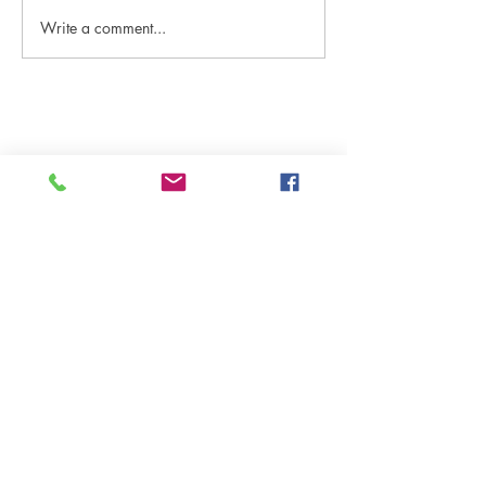
Write a comment...
<Well-being으로 살기> 새
<Well-being으
들은 사랑할 때 눈을 감는
국여행일지
다
원더풀라이프
Korean Harvest Mission
발행처
구독신청
(323)300-8389
대표전화
(626)482-7080
wonderfullifemag@gmail.com
koreanharvestmission@gmail.com
www.wonderfullifemagazine.com
구독신청을 하시면 카톡과 이메일로
.
매주 무료로 보내 드립니다
열린글 독자방 원고모집