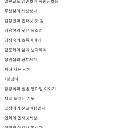
일본교포 김민호의 파란신호등
주성철의 세상보기
김정인의 인터넷 닷 컴
김용현의 낮은 목소리
김정숙의 초록이야기
김문희의 살며 생각하며
정안섭의 콩트세계
함께 사는 지혜
1분쉼터
장경희의 웰빙-웰다잉 이야기
시로 드리는 기도
오정애의 선교여행일지
민희의 인터넷세상
정철의 생각해 봅시다