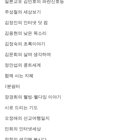
일본교포 김민호의 파란신호등
주성철의 세상보기
김정인의 인터넷 닷 컴
김용현의 낮은 목소리
김정숙의 초록이야기
김문희의 살며 생각하며
정안섭의 콩트세계
함께 사는 지혜
1분쉼터
장경희의 웰빙-웰다잉 이야기
시로 드리는 기도
오정애의 선교여행일지
민희의 인터넷세상
정철의 생각해 봅시다