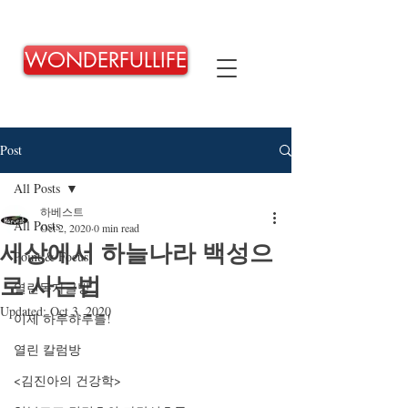
WONDERFULLIFE
Post
All Posts
하베스트
All Posts
Oct 2, 2020
0 min read
세상에서 하늘나라 백성으
Point & Focus
로 사는법
열린독자글방
Updated:
Oct 3, 2020
이제 하루하루를!
열린 칼럼방
<김진아의 건강학>