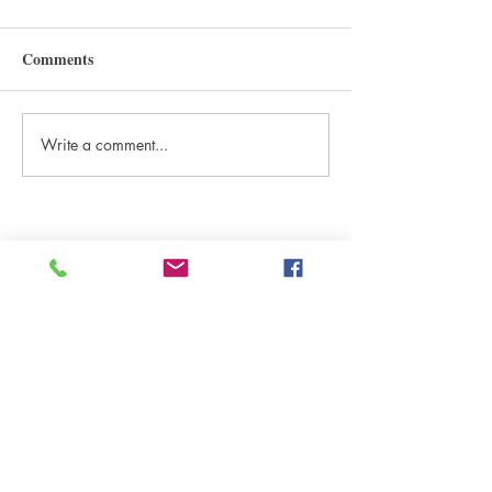
Comments
Write a comment...
<정철의 생각해 봅시다>
<Well-being으
중년남성의 여름
개 들어요
원더풀라이프
Korean Harvest Mission
발행처
구독신청
(323)300-8389
대표전화
(626)482-7080
wonderfullifemag@gmail.com
koreanharvestmission@gmail.com