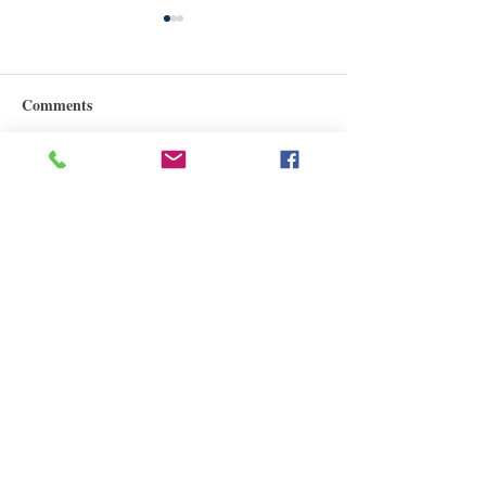
Comments
생명은 귀합니다
나를 지탱하는 
Write a comment...
원더풀라이프
Korean Harvest Mission
발행처
구독신청
(323)300-8389
대표전화
(626)482-7080