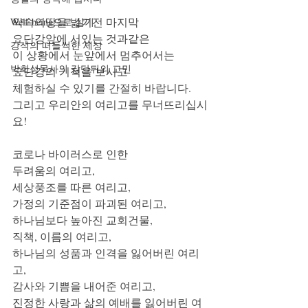
약속의땅을 밟기전 마지막 
Well-being으로 살기
요단강앞에 서있는 것과같은
강석의 떠들썩한 세상
이 상황에서 눈앞에서 멈추어서는
박희성목사의 강단뒤의 고민
요단강의 기적을 보시고
체험하실 수 있기를 간절히 바랍니다. 
그리고 우리안의 여리고를 무너뜨리십시
요!
코로나 바이러스로 인한 
두려움의 여리고, 
세상풍조를 따른 여리고, 
가정의 기준점이 파괴된 여리고, 
하나님보다 높아진 교회건물, 
직책, 이름의 여리고, 
하나님의 성품과 인격을 잃어버린 여리
고, 
감사와 기쁨을 내어준 여리고, 
진정한 사랑과 삶의 예배를 잃어버린 여