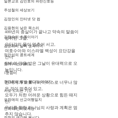
일본교포 김민호의 파란신호등
주성철의 세상보기
김정인의 인터넷 닷 컴
김용현의 낮은 목소리
400년의 종살이가 끝나고 약속의 말씀이 
김정숙의 초록이야기
성취된 그날, 
요단강의 물이 멈추어 서고,
김문희의 살며 생각하며
여호수아와 이스라엘 백성이 요단강을 
정안섭의 콩트세계
건너
약속의 땅을 밟은 그날이 유대력으로 오
함께 사는 지혜
늘입니다.
1분쉼터
장경희의 웰빙-웰다잉 이야기
전 세계가 코로나 바이러스로 너무나 많
은 것이 멈추어 있고, 
시로 드리는 기도
모두가 처한 어려운 상황으로 힘든 때지
오정애의 선교여행일지
만,
우리를 향한 하나님의 사랑과 계획은 멈
민희의 인터넷세상
추지 않습니다.
정철의 생각해 봅시다