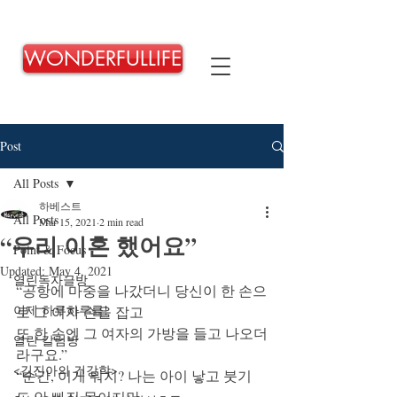
WONDERFULLIFE
Post
All Posts
하베스트
All Posts
Mar 15, 2021
2 min read
“우리 이혼 했어요”
Point & Focus
Updated:
May 4, 2021
열린독자글방
“공항에 마중을 나갔더니 당신이 한 손으
이제 하루하루를!
로 그 여자 손을 잡고
또 한 손엔 그 여자의 가방을 들고 나오더
열린 칼럼방
라구요.”
<김진아의 건강학>
“순간, 이게 뭐지? 나는 아이 낳고 붓기
도 안 빠진 몸이지만 