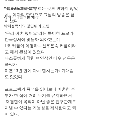
“툭하면 친구를 부르는 것도 변하지 않았
Well-being으로 살기
네.” 여자의 한탄으로 그날의 방송은 끝
강석의 떠들썩한 세상
이 났다. 
박희성목사의 강단뒤의 고민
‘우리 이혼 했어요’라는 특이한 프로가 
한국정서에 맞을까 의아했는데 
1호 커플이 이영하ㅡ선우은숙 커플이라
고 해서 관심이 있었다. 
다소곳하게 착한 여인상인 배우 선우은
숙씨가 
이혼 13년 만에 다시 합치는가? 기대감
도 있었다. 
프로그램의 목적을 읽어보니 이혼한 부
부가 한 집에 거리 두기를 유지하면서
 재결합이 목적이 아닌 좋은 친구관계로 
지낼 수 있다는 가능성을 제시한다고 되
어 있다. 