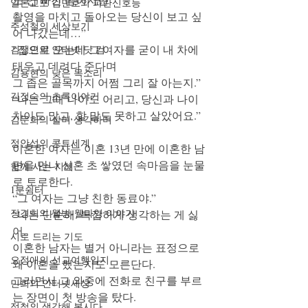
일본교포 김민호의 파란신호등
촬영을 마치고 돌아오는 당신이 보고 싶
주성철의 세상보기
어 나갔는데…”
“집으로 오는데 그 여자를 굳이 내 차에 
김정인의 인터넷 닷 컴
태우고 데려다 준다며 
김용현의 낮은 목소리
그 좁은 골목까지 어쩜 그리 잘 아는지.” 
김정숙의 초록이야기
“나는 그때 나이도 어리고, 당신과 나이 
차이도 많고, 할 말도 못하고 살았어요.” 
김문희의 살며 생각하며
정안섭의 콩트세계
이혼한 여자는 이혼 13년 만에 이혼한 남
편을 만나 신혼 초 쌓였던 속마음을 눈물
함께 사는 지혜
로 토로한다. 
1분쉼터
“그 여자는 그냥 친한 동료야.”
장경희의 웰빙-웰다잉 이야기
“나는 단순해. 복잡하게 생각하는 게 싫
어. 
시로 드리는 기도
이혼한 남자는 별거 아니라는 표정으로 
오정애의 선교여행일지
왜 이혼을 했는지도 모른단다. 
그러면서 그 와중에 전화로 친구를 부르
민희의 인터넷세상
는 장면이 첫 방송을 탔다. 
정철의 생각해 봅시다