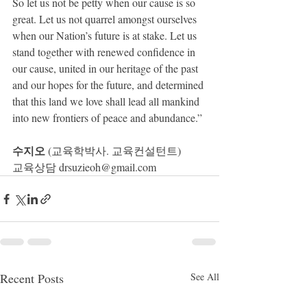
So let us not be petty when our cause is so 
great. Let us not quarrel amongst ourselves 
when our Nation’s future is at stake. Let us 
stand together with renewed confidence in 
our cause, united in our heritage of the past 
and our hopes for the future, and determined 
that this land we love shall lead all mankind 
into new frontiers of peace and abundance.”
수지오
 (교육학박사. 교육컨설턴트) 
교육상담 drsuzieoh@gmail.com
Recent Posts
See All