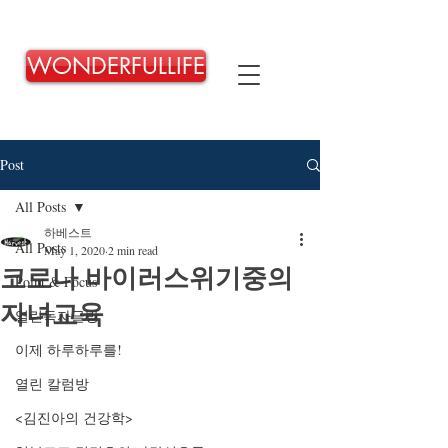
WONDERFULLIFE
Post
All Posts
하베스트
All Posts
May 1, 2020
2 min read
코로나 바이러스위기중의
Point & Focus
자녀교육
열린독자글방
이제 하루하루를!
열린 칼럼방
<김진아의 건강학>