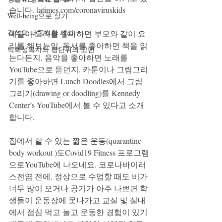
습니다. latimes.com/coronaviruskids
Well-being으로 살기
강석의 떠들썩한 세상
애들이 요리를 좋아하면 부모와 같이 요
리를 해보는일, 독서를 좋아하면 책을 읽
박희성목사의 강단뒤의 고민
는다든지, 음악을 좋아하면 노래를 
YouTube으로 듣던지, 카툰이나 그림그리
기를 좋아하면 Lunch Doodles에서 그림
그리기(drawing or doodling)를 Kennedy 
Center’s YouTube에서 볼 수 있다고 소개
합니다. 
집에서 할 수 있는 짧은 운동
(quarantine 
body workout )도Covid19 Fitness 프로그램
으로YouTube에 나오네요. 코로나바이러
스전염 전에, 정상으로 수업할 때도 비가 
너무 많이 오거나 공기가 아주 나쁘면 학
생들이 운동장에 못나가고 교실 및 실내
에서 점심 먹고 놀고 운동한 경험이 있기