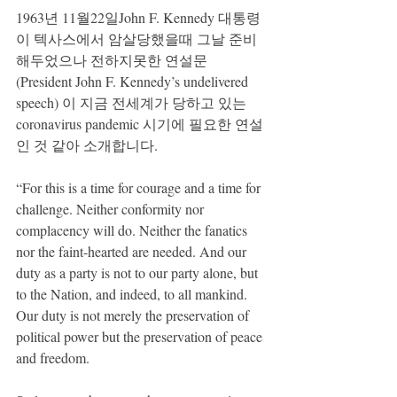
1963년 11월22일John F. Kennedy 대통령
이 텍사스에서 암살당했을때 그날 준비
해두었으나 전하지못한 연설문 
(President John F. Kennedy’s undelivered 
speech) 이 지금 전세계가 당하고 있는 
coronavirus pandemic 시기에 필요한 연설
인 것 같아 소개합니다. 
“For this is a time for courage and a time for 
challenge. Neither conformity nor 
complacency will do. Neither the fanatics 
nor the faint-hearted are needed. And our 
duty as a party is not to our party alone, but 
to the Nation, and indeed, to all mankind. 
Our duty is not merely the preservation of 
political power but the preservation of peace 
and freedom.