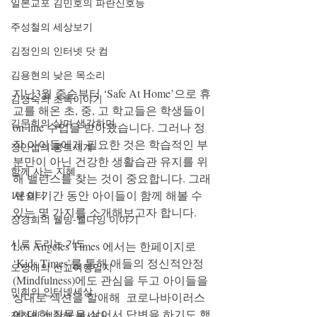
일본교포 김민호의 파란신호등
주성철의 세상보기
김정인의 인터넷 닷 컴
김용현의 낮은 목소리
지난3월 중순부터 ‘Safe At Home’으로 휴
김정숙의 초록이야기
교를 해온 초, 중, 고 학교들은 학생들이
김문희의 살며 생각하며
on-line 수업을 받아왔습니다. 그러나 정
작 아이들에게 필요한 것은 학습적인 부
정안섭의 콩트세계
분만이 아닌 건강한 생활습관 유지를 위
함께 사는 지혜
해 밸런스를 찾는 것이 중요합니다. 그래
서 이 기간 동안 아이들이 함께 해볼 수 
1분쉼터
있는 몇 가지를 소개해보고자 합니다. 
장경희의 웰빙-웰다잉 이야기
시로 드리는 기도
Los Angeles Times 에서는 한페이지로 
‘Kids Times’를 통해 애들의 정신적안정
오정애의 선교여행일지
(Mindfulness)에도 관심을 두고 아이들을 
민희의 인터넷세상
상대로 섹션을 할애해  코로나바이러스
에 대한 질문을 실어서 답변을 하기도 했
정철의 생각해 봅시다