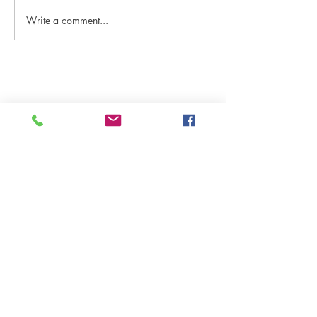
Write a comment...
<Well-being으로 살기> 새
<Well-being으
들은 사랑할 때 눈을 감는
국여행일지
다
원더풀라이프
Korean Harvest Mission
발행처
구독신청
(323)300-8389
대표전화
(626)482-7080
wonderfullifemag@gmail.com
koreanharvestmission@gmail.com
www.wonderfullifemagazine.com
구독신청을 하시면 카톡과 이메일로
.
매주 무료로 보내 드립니다
열린글 독자방 원고모집