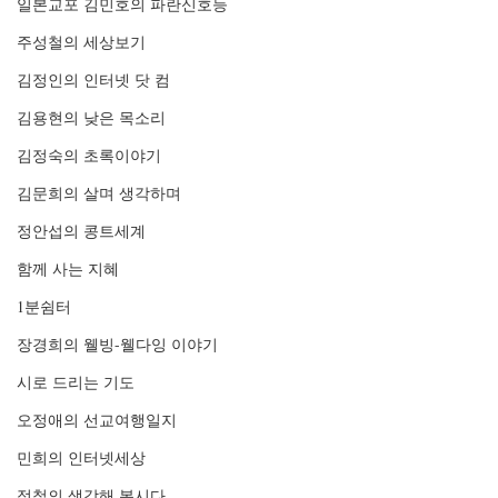
일본교포 김민호의 파란신호등
주성철의 세상보기
김정인의 인터넷 닷 컴
김용현의 낮은 목소리
김정숙의 초록이야기
김문희의 살며 생각하며
정안섭의 콩트세계
함께 사는 지혜
1분쉼터
장경희의 웰빙-웰다잉 이야기
시로 드리는 기도
오정애의 선교여행일지
민희의 인터넷세상
정철의 생각해 봅시다