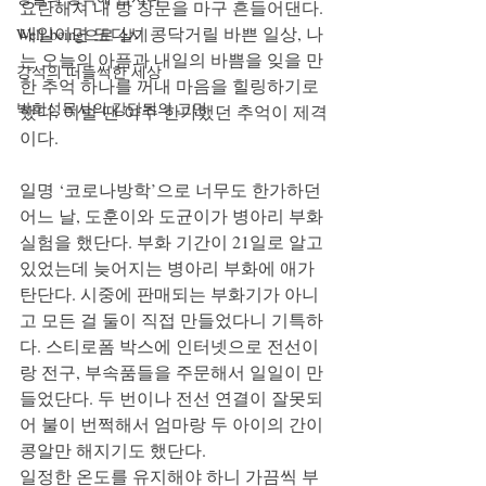
요란해져 내 방 창문을 마구 흔들어댄다. 
내일이면 또다시 콩닥거릴 바쁜 일상, 나
Well-being으로 살기
는 오늘의 아픔과 내일의 바쁨을 잊을 만
강석의 떠들썩한 세상
한 추억 하나를 꺼내 마음을 힐링하기로 
박희성목사의 강단뒤의 고민
했다. 이럴 땐 아주 한가했던 추억이 제격
이다. 
일명 ‘코로나방학’으로 너무도 한가하던 
어느 날, 도훈이와 도균이가 병아리 부화 
실험을 했단다. 부화 기간이 21일로 알고 
있었는데 늦어지는 병아리 부화에 애가 
탄단다. 시중에 판매되는 부화기가 아니
고 모든 걸 둘이 직접 만들었다니 기특하
다. 스티로폼 박스에 인터넷으로 전선이
랑 전구, 부속품들을 주문해서 일일이 만
들었단다. 두 번이나 전선 연결이 잘못되
어 불이 번쩍해서 엄마랑 두 아이의 간이 
콩알만 해지기도 했단다. 
일정한 온도를 유지해야 하니 가끔씩 부