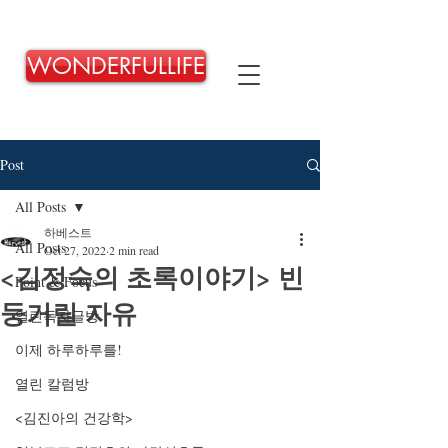
WONDERFULLIFE
Post
All Posts
하베스트
All Posts
Oct 27, 2022
2 min read
<김정숙의 초록이야기> 빈
Point & Focus
둥거릴 자유
열린독자글방
이제 하루하루를!
열린 칼럼방
<김진아의 건강학>