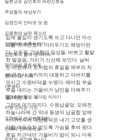
일본교포 김민호의 파란신호등
주성철의 세상보기
김정인의 인터넷 닷 컴
김용현의 낮은 목소리
입에 물집이 생기도록 쓰고 다니던 마스
김정숙의 초록이야기
크를 벗어던졌다. 거리두기도 해방이란
다. 모두들 고대했던 일상들, 바쁘고 활발
김문희의 살며 생각하며
한 발걸음, 거리가 신선해 보인다. 날씨
정안섭의 콩트세계
도 시원해서 모처럼의 휴일을 제부의 차
에 운전사 조카까지 대동하고 아버지를 
함께 사는 지혜
모시고 수원바닥을 누볐다. 때마침 부슬
1분쉼터
부슬 내리는 가을비가 낭만을 더해주기
를 바랐다. 
장경희의 웰빙-웰다잉 이야기
그런데 여기까지다. 수원납골당, 오래전 
시로 드리는 기도
하늘나라에 간 막내 동생의 납골함 앞에
오정애의 선교여행일지
서 아버지의 대성통곡은 내가 고모를 생
각할 여유조차 없도록 가슴을 후벼 팠다. 
민희의 인터넷세상
종일 치근대던 가을비가 밤이 되니 더욱 
정철의 생각해 봅시다