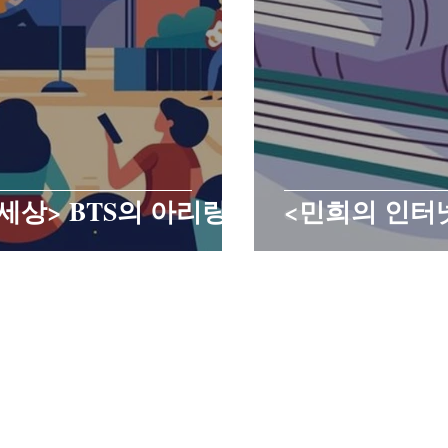
세상> BTS의 아리랑
<민희의 인터넷