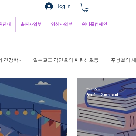
Log In
원안내
출판사업부
영상사업부
원더풀캠페인
의 건강학>
일본교포 김민호의 파란신호등
주성철의 
 생각하며
정안섭의 콩트세계
함께 사는 지혜
1
하베스트
Feb 9
2 min read
인터넷세상
정철의 생각해 봅시다
Well-being으로 살기