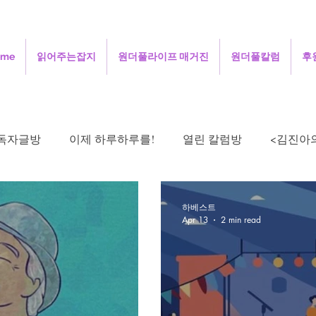
ome
읽어주는잡지
원더풀라이프 매거진
원더풀칼럼
후
독자글방
이제 하루하루를!
열린 칼럼방
<김진아
현의 낮은 목소리
김정숙의 초록이야기
김문희의 살며
하베스트
Apr 13
2 min read
시로 드리는 기도
오정애의 선교여행일지
민희의 