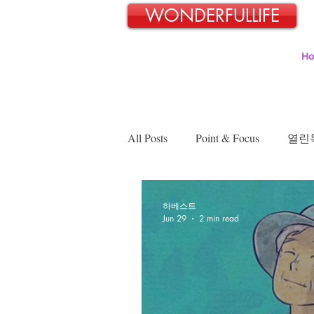
WONDERFULLIFE
H
All Posts
Point & Focus
열린
김정인의 인터넷 닷 컴
김용
하베스트
Jun 29
2 min read
장경희의 웰빙-웰다잉 이야기
박희성목사의 강단뒤의 고민