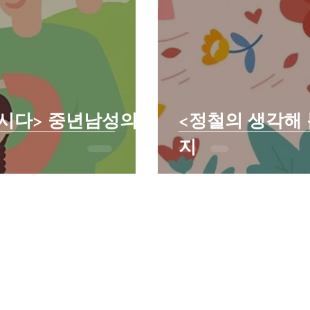
봅시다> 중년남성의
<정철의 생각해 
지