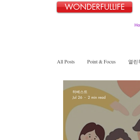
WONDERFULLIFE
H
All Posts
Point & Focus
열린
김정인의 인터넷 닷 컴
김용
하베스트
Jul 26
2 min read
장경희의 웰빙-웰다잉 이야기
박희성목사의 강단뒤의 고민