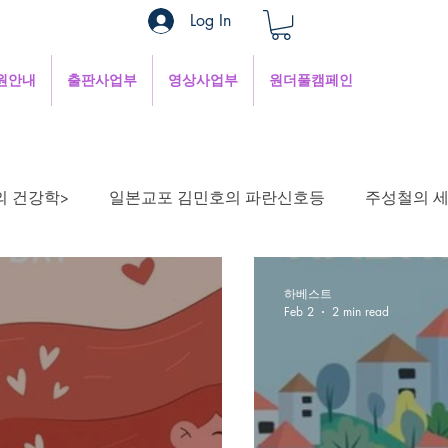
Log In
원안내
출판사업부
영상사업부
원더풀캠페인
의 건강학>
일본교포 김민호의 파란신호등
주성철의 
 생각하며
정안섭의 콩트세계
함께 사는 지혜
1
하베스트
Feb 2
2 min read
인터넷세상
정철의 생각해 봅시다
Well-being으로 살기