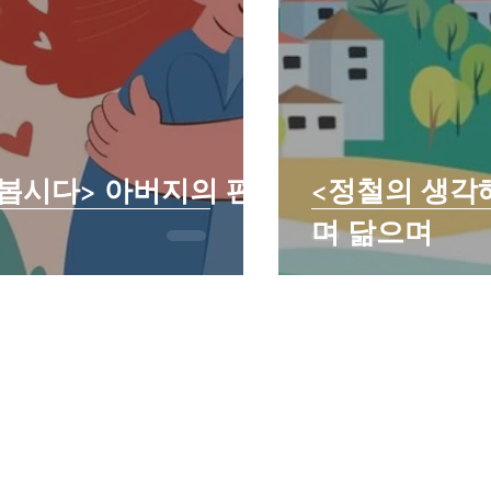
봅시다> 아버지의 편
<정철의 생각
며 닮으며