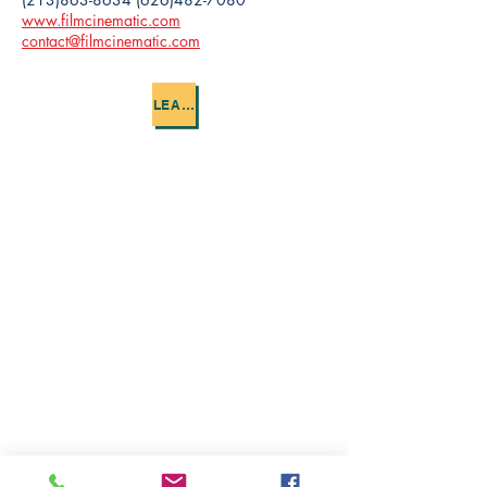
www.filmcinematic.com
contact@filmcinematic.com
LEARN MORE
원더풀라이프
Korean Harvest Mission
발행처
구독신청
(323)300-8389
대표전화
(626)482-7080
wonderfullifemag@gmail.com
koreanharvestmission@gmail.com
www.wonderfullifemagazine.com
구독신청을 하시면 카톡과 이메일로
.
매주 무료로 보내 드립니다