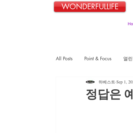
WONDERFULLIFE
H
All Posts
Point & Focus
열린
하베스트
Sep 1, 20
일본교포 김민호의 파란신호등
정답은 
김정숙의 초록이야기
김문
장경희의 웰빙-웰다잉 이야기