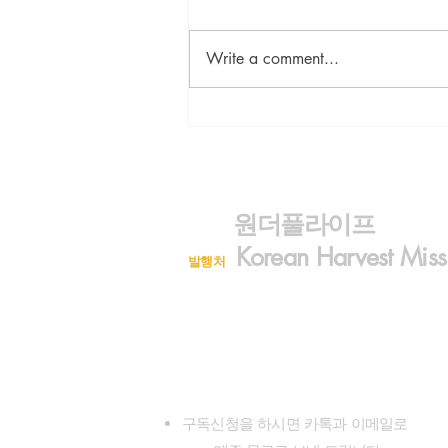
Write a comment...
<정안섭의 꽁트세계>사탄의
팬데믹 회의
원더풀라이프
Korean Harvest Miss
발행처
구독신청 (323)300-8389
대표전화 (626)482-7080
wonderfullifemag@gmail.com
koreanharvestmission@gmail.com
www.wonderfullifemagazine.com
구독신청을 하시면 카톡과 이메일로