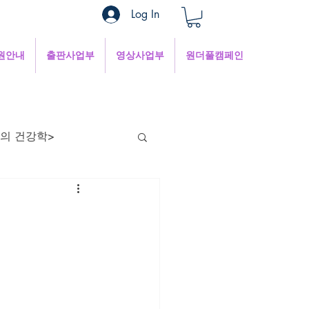
Log In
원안내
출판사업부
영상사업부
원더풀캠페인
의 건강학>
현의 낮은 목소리
혜
1분쉼터
 인터넷세상