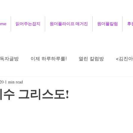
ome
읽어주는잡지
원더풀라이프 매거진
원더풀칼럼
후
독자글방
이제 하루하루를!
열린 칼럼방
<김진아
20
1 min read
주성철의 세상보기
김정인의 인터넷 닷 컴
김용
예수 그리스도!
희의 살며 생각하며
정안섭의 콩트세계
함께 사는 지
시로 드리는 기도
오정애의 선교여행일지
민희의