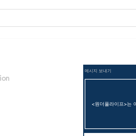
간디의 신발 한 짝
​메시지 보내기
ion