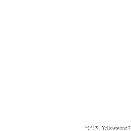
정철의 생각해 봅시다
We
목적지 Yellowst