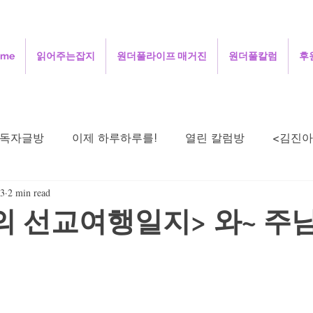
ome
읽어주는잡지
원더풀라이프 매거진
원더풀칼럼
후
독자글방
이제 하루하루를!
열린 칼럼방
<김진아
23
2 min read
주성철의 세상보기
김정인의 인터넷 닷 컴
김용
의 선교여행일지> 와~ 주
희의 살며 생각하며
정안섭의 콩트세계
함께 사는 지
시로 드리는 기도
오정애의 선교여행일지
민희의