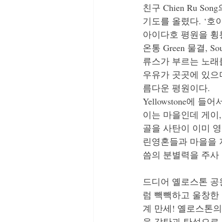
친구 Chien Ru
기도를 올렸다. ‘호
아이다호 평원을 휭
온통 Green 물결, 
류스가 부르는 노래를
우유가 곳곳에 있으며
름다운 평원이다. 
Yellowstone에
이는 마을인데 게이,
골을 사탄이 이미 
린영혼들과 마을을 
씀의 분별력을 주사
드디어 옐로스톤 공
럼 빽빽하고 울창한 
계 만세! 옐로스톤
을 감탄과 탄성으로 