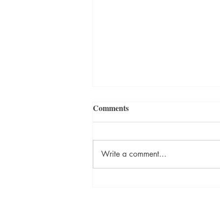
Comments
Write a comment...
<오정애의 선교일지> 멕시코
티화나에서