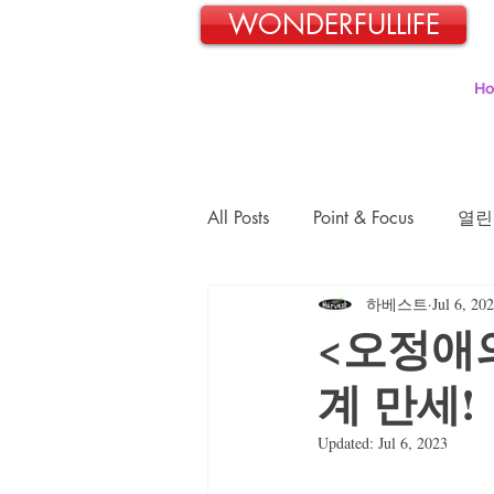
WONDERFULLIFE
H
All Posts
Point & Focus
열린
하베스트
Jul 6, 20
일본교포 김민호의 파란신호등
<오정애
계 만세!
김정숙의 초록이야기
김문
Updated:
Jul 6, 2023
장경희의 웰빙-웰다잉 이야기