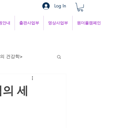
Log In
원안내
출판사업부
영상사업부
원더풀캠페인
의 건강학>
현의 낮은 목소리
님의 세
혜
1분쉼터
 인터넷세상