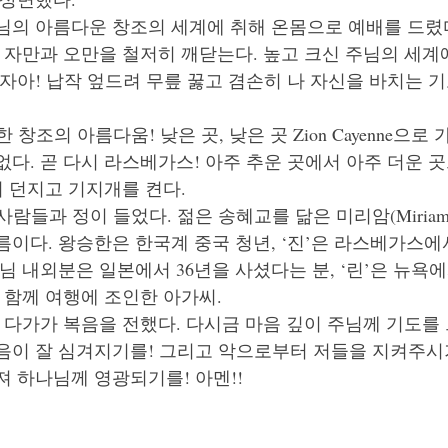
님의 아름다운 창조의 세계에 취해 온몸으로 예배를 드렸다
 자만과 오만을 철저히 깨닫는다. 높고 크신 주님의 세계
자아! 납작 엎드려 무릎 꿇고 겸손히 나 자신을 바치는 기
 신비한 창조의 아름다움! 낮은 곳, 낮은 곳 Zion Cayenne으로
다. 곧 다시 라스베가스! 아주 추운 곳에서 아주 더운 곳
어 던지고 기지개를 켠다. 
사람들과 정이 들었다. 젊은 송혜교를 닮은 미리암(Miriam
이다. 왕승한은 한국계 중국 청년, ‘진’은 라스베가스에
님 내외분은 일본에서 36년을 사셨다는 분, ‘린’은 뉴욕에
 함께 여행에 조인한 아가씨. 
 다가가 복음을 전했다. 다시금 마음 깊이 주님께 기도를 
음이 잘 심겨지기를! 그리고 악으로부터 저들을 지켜주시
 하나님께 영광되기를! 아멘!!  