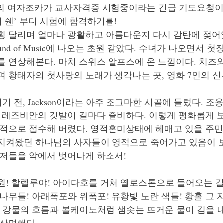
 Song의 여자조카가 교사자격증 시험중이라는 긴급 기도요청
이 쉔’ 부디 시험에 합격하기를!
휭 달리며 얼마나 광활하고 아름다운지 다시 감탄에 젖어있
Sound of Music에 나오는 초원 같았다. 수녀가 나오면서 
 연상해본다. 마치 스위스 알프스에 온 느낌이다. 치즈와
 황태자의 첫사랑의 노래가 생각나는 곳, 영화 7인의 
 들어서기 전, Jackson이라는 아주 조그마한 시골에 들렀다. 
 레즈비안의 깃발이 길마다 즐비하다. 이렇게 평화롭게 보
영적으로 접수해 버렸다. 영적혼미상태에 헤매고 있을 주민
지켜왔던 하나님의 사자들이 영적으로 죽어가고 있음이 보
 저들을 악에서 벗어나게 하소서!
원! 할렐루야! 아이다호를 거쳐 옐로스톤으로 들어오는 
나무들! 아래폭포와 위폭포! 유황빛 노란 색들! 황홀 그 
의 강물의 흐름과 볼케이노처럼 샘솟는 뜨거운 물이 김을
상면했다. 