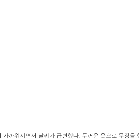
ll-being으로 살기
강석의 떠들썩한 세상
박희성목사의
one이 가까워지면서 날씨가 급변했다. 두꺼운 옷으로 무장을 