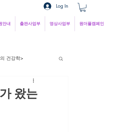
Log In
원안내
출판사업부
영상사업부
원더풀캠페인
의 건강학>
현의 낮은 목소리
가 왔는
혜
1분쉼터
 인터넷세상