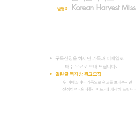
Korean Harvest Miss
발행처
구독신청 (323)300-8389
대표전화 (626)482-7080
wonderfullifemag@gmail.com
koreanharvestmission@gmail.com
www.wonderfullifemagazine.com
구독신청을 하시면 카톡과 이메일로
.
매주 무료로 보내 드립니다
열린글 독자방 원고모집
위 이메일이나 카톡으로 원고를 보내주시면
선정하여 <원더풀라이프>에 게재해 드립니다
Facebook.
Instagr
Socials