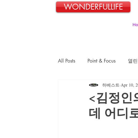
WONDERFULLIFE
H
All Posts
Point & Focus
열린
하베스트
Apr 10, 
일본교포 김민호의 파란신호등
<김정인의
데 어디로
김정숙의 초록이야기
김문
장경희의 웰빙-웰다잉 이야기