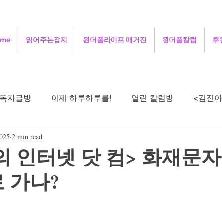
ome
읽어주는잡지
원더풀라이프 매거진
원더풀칼럼
후
독자글방
이제 하루하루를!
열린 칼럼방
<김진아
2025
2 min read
주성철의 세상보기
김정인의 인터넷 닷 컴
김용
 인터넷 닷 컴> 화재문자
 가나?
희의 살며 생각하며
정안섭의 콩트세계
함께 사는 지
시로 드리는 기도
오정애의 선교여행일지
민희의