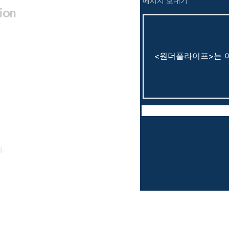
​메시지 보내기
ion
.
am. T-story