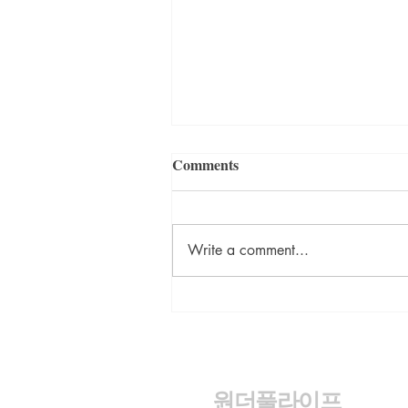
Comments
Write a comment...
<김정인의 인터넷 닷 컴> 가
과 함께 눈호강 몸호강
원더풀라이프