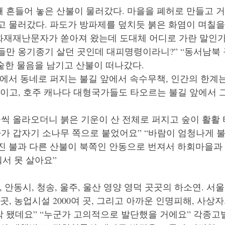
 흔들어 놓은 산불이 물러갔다. 마을을 폐허로 만들고 거
고 물러갔다. 파도가 방파제를 덮치듯 붉은 화염이 며칠을
화재재난문자가 쏟아져 왔는데 도대체 어디로 가란 말인가?
들만 옹기종기 살던 곳인데 대피명령이라니?” “동서남북 
숱한 물음을 남기고 산불이 떠나갔다.
에서 동네로 퍼지는 불길 앞에서 속수무책, 인간의 한계는
것이고, 호주 캐나다 대형국가들도 타오르는 불길 앞에서 
씩 올라오더니 붉은 기운이 산 전체로 퍼지고 숲이 활활
가 갑자기 소나무 쪽으로 붙었어요” “바람이 엄청나게 불
진 불과 다른 산불이 북쪽인 안동으로 번져서 하회마을과 
서 못 살아요”
 안동시, 청송, 울주, 울산 영양 영덕 곳곳의 하소연. 서울 
찰 7곳, 농업시설 2000여 곳, 그리고 아까운 인명피해, 사상
작 됐데요” “누군가 고의적으로 발단했을 거에요” 각종고