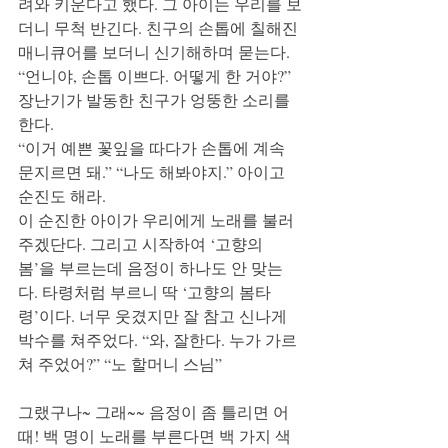
려와 키운다고 했다. 그 아이는 우리를 보
더니 무척 반긴다. 친구의 손톱에 칠해진 
매니큐어를 보더니 신기해하며 묻는다.
“언니야, 손톱 이쁘다. 어떻게 한 거야?” 
장난기가 발동한 친구가 엉뚱한 소리를 
한다. 
“이거 예쁜 꽃잎을 따다가 손톱에 계속 
문지르면 돼.” “나도 해봐야지.” 아이고 
순진도 해라.
이 순진한 아이가 우리에게 노래를 불러 
주겠단다. 그리고 시작하여 ‘고향의 
봄’을 부르는데 음정이 하나도 안 맞는
다. 타령처럼 부르니 딱 ‘고향의 봄타
령’이다. 너무 웃겼지만 잘 참고 신나게 
박수를 쳐주었다. “와, 잘한다. 누가 가르
쳐 주었어?” “노 할머니 스님” 
그랬구나~ 그래~~ 음정이 좀 틀리면 어
때! 백 명이 노래를 부른다면 백 가지 색