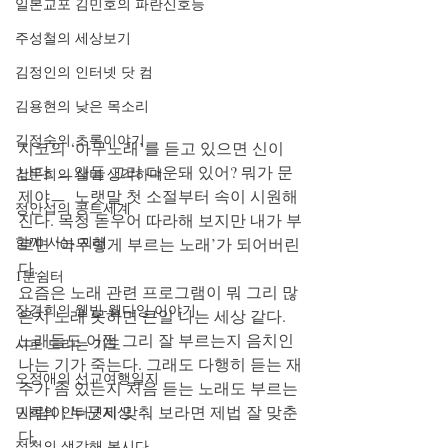
일본교포 김민호의 파란신호등
주성철의 세상보기
김정인의 인터넷 닷 컴
김용현의 낮은 목소리
김정숙의 초록이야기
지코의 ‘아무노래’를 듣고 있으면 신이 
난다. ㅡ왜들 그리 다운돼 있어? 뭐가 문
김문희의 살며 생각하며
제야ㅡ  노랫말 첫 소절부터 속이 시원해
정안섭의 콩트세계
진다. 목청 돋우어 따라해 보지만 내가 부
함께 사는 지혜
르면 ‘아무렇게 부르는 노래’가 되어버린
다.    
1분쉼터
요즘은 노래 관련 프로그램이 뭐 그리 많
장경희의 웰빙-웰다잉 이야기
은지 노래 못하면 큰일 나는 세상 같다. 
노래들도 어쩜 그리 잘 부르는지 음치인 
시로 드리는 기도
나는 기가 죽는다. 그래도 다행히 듣는 재
오정애의 선교여행일지
주가 좀 있는지 처음 듣는 노래도 부르는 
사람이 누군지 맞춰 보라면 제법 잘 맞춘
민희의 인터넷세상
다.
정철의 생각해 봅시다