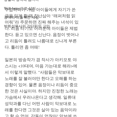
Well-being으로 살기
수업하다가 가끔 아이들에게 자기가 쓴 
글을 읽게 할 때 장난삼아 “래퍼처럼 읽
강석의 떠들썩한 세상
어줘”라 주문하면 진짜 해주는 녀석이 있
박희성목사의 강단뒤의 고민
다. 리듬 타기도 어려운데 아이들은 제법 
한다. 듣고 있으면 신난다. 음정이 벗어나
고 리듬이 틀려도 나름대로 신나게 부른
다. 틀리면 좀 어때!
일본의 방송작가 겸 작사가 아키모토 야
스시는 <10대여, 마음 가는대로 해라>에
서 이렇게 말했다. “사람들은 악보대로 
노래를 잘 불러야만 한다고 오해를 하는 
경향이 있어. 물론 음정이나 리듬이 중요
한 것은 사실이야. 하지만 진정한 노래는 
가슴에서 우러나온다고 생각해. 일류대 
성악과를 다닌 어떤 사람이 악보대로 노
래를 한다면 그것은 살아 있는 음악이라
고 할 수 없어. 감동이 없잖아! 악보에 쓰