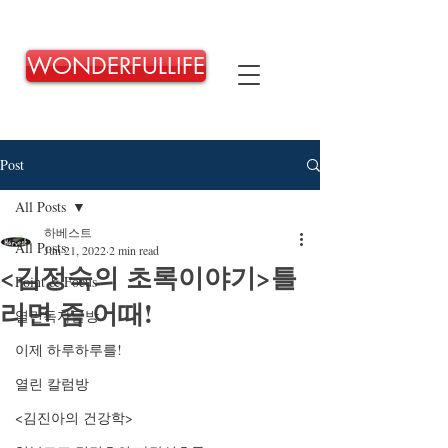
WONDERFULLIFE
Post
All Posts
하베스트
All Posts
Jun 21, 2022
2 min read
<김정숙의 초록이야기>틀
Point & Focus
리면 좀 어때!
열린독자글방
이제 하루하루를!
열린 칼럼방
<김진아의 건강학>