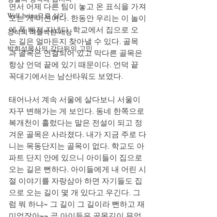
면서 어제 다른 팀이 놓고 온 표식을 가져
Well-being으로 살기
오는 게 미션이다. 한동안 우리는 이 놀이
에 푹 빠져 지냈다. 학교에서 집으로 오
강석의 떠들썩한 세상
는 길은 얼마든지 찾아낼 수 있다. 골목
박희성목사의 강단뒤의 고민
과 골목은 연결되어 있고 막다른 골목은 
항상 언덕 끝에 있기 때문이다. 언덕 끝 
꼭대기에서는 남산타워도 보였다.  
태어나서 계속 서울에 살다보니 서울이 
자꾸 변해가는 게 보인다. 동네 한쪽으로 
복개천이 흘렀다는 말은 전설이 되고 정
겨운 골목은 사라졌다. 내가 지금 주로 다
니는 목동단지는 골목이 없다. 학교도 아
파트 단지 안에 있으니 아이들이 집으로 
오는 길은 뻔하다. 아이들에게 내 어린 시
절 이야기를 자랑삼아 하면 자기들도 집
으로 오는 길이 몇 개 있다고 우긴다. 그
럼 뭐 하냐~ 그 길이 그 길이라 뻔하고 재
미없잖아~~ 곧 아이들은 골목길이 무엇