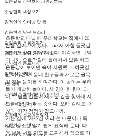
일본교포 김민호의 파란신호등
주성철의 세상보기
김정인의 인터넷 닷 컴
김용현의 낮은 목소리
초등학교 다닐 때 우리학교는 집에서 20
김정숙의 초록이야기
분쯤 걸어가야 했다. 그래서 아침 등굣길
에는 딴 짓할 여유가 없다. 지각하면 큰일
김문희의 살며 생각하며
이니까. 오르막길에 들어서서 넓은 학교
정안섭의 콩트세계
운동장이 보이면 속이 시원했다. 하굣길
함께 사는 지혜
은 여유롭다. 동네 친구들과 새로운 골목
길 찾는 놀이를 하며간다. 이 놀이는 우리
1분쉼터
들이 개발한 놀이다. 세 명이 한 팀이 되
장경희의 웰빙-웰다잉 이야기
어 두 팀을 만들어 새로운 길을 찾아내 지
도를 그리며 가는 것이다. 오래 걸려도 괜
시로 드리는 기도
찮다. 지각 걱정이 없으니까. 
오정애의 선교여행일지
가는 길에 ‘개조심’이라 쓴 대문이나 특
민희의 인터넷세상
정한 장소는 알기 쉽게 표식해 둔다. 다
음 날은 서로 지도를 교환해서 집으로 가
정철의 생각해 봅시다