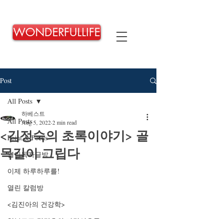
WONDERFULLIFE
Post
All Posts
하베스트
All Posts
Aug 5, 2022
2 min read
<김정숙의 초록이야기> 골
Point & Focus
목길이 그립다
열린독자글방
이제 하루하루를!
열린 칼럼방
<김진아의 건강학>