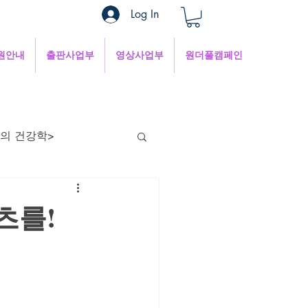
Log In
원안내
출판사업부
영상사업부
원더풀캠페인
의 건강학>
현의 낮은 목소리
츠를!
혜
1분쉼터
 인터넷세상