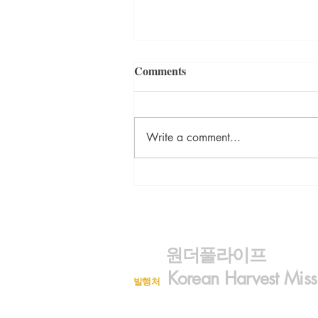
Comments
Write a comment...
<김정숙의 초록이야기> 옹주
의 결혼식
원더풀라이프
Korean Harvest Miss
발행처
구독신청 (323)300-8389