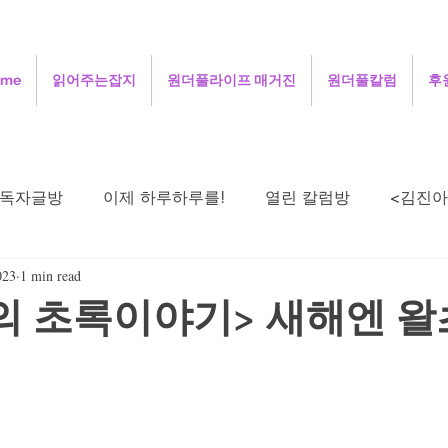
ome
읽어주는잡지
원더풀라이프 매거진
원더풀칼럼
후
독자글방
이제 하루하루를!
열린 칼럼방
<김진아
023
1 min read
주성철의 세상보기
김정인의 인터넷 닷 컴
김용
의 초록이야기> 새해엔 왈
희의 살며 생각하며
정안섭의 콩트세계
함께 사는 지
시로 드리는 기도
오정애의 선교여행일지
민희의