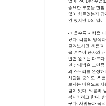
얼마  전, D랑 수업
중요한 부분을 한참 
많이 힘들었는지 갑자
안 했지만 D의 말에
-비울수록 사람을 더
났다. 씨름의 방식과
즐겨보시던 '씨름'이
을 겨루어 승자와 패
반면 왈츠는 다르다.
면 상대방은 그만큼
의 스토리를 완성해
사람들 중에도 ‘씨름
보자는 마음으로 사
람이 있다. 씨름의 
복시키려고 한다. 
구다. 사람들과 목적