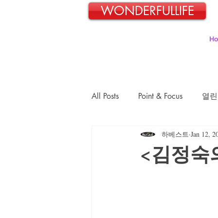
WONDERFULLIFE
H
All Posts
Point & Focus
열린
하베스트
Jan 12, 2
일본교포 김민호의 파란신호등
<김정숙
김정숙의 초록이야기
김문
장경희의 웰빙-웰다잉 이야기