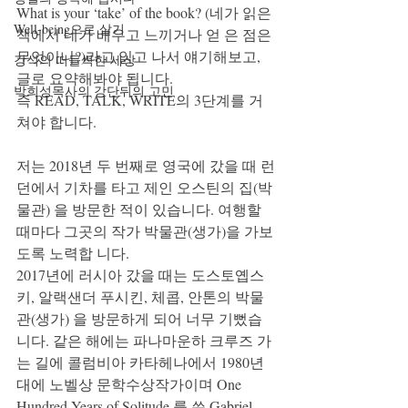
What is your ‘take’ of the book? (네가 읽은 
Well-being으로 살기
책에서 네가 배우고 느끼거나 얻 은 점은 
무엇이니?)라고 읽고 나서 얘기해보고, 
강석의 떠들썩한 세상
글로 요약해봐야 됩니다.
박희성목사의 강단뒤의 고민
즉 READ, TALK, WRITE의 3단계를 거
쳐야 합니다.
저는 2018년 두 번째로 영국에 갔을 때 런
던에서 기차를 타고 제인 오스틴의 집(박
물관) 을 방문한 적이 있습니다. 여행할 
때마다 그곳의 작가 박물관(생가)을 가보
도록 노력합 니다.
2017년에 러시아 갔을 때는 도스토옙스
키, 알랙샌더 푸시킨, 체콥, 안톤의 박물
관(생가) 을 방문하게 되어 너무 기뻤습
니다. 같은 해에는 파나마운하 크루즈 가
는 길에 콜럼비아 카타헤나에서 1980년
대에 노벨상 문학수상작가이며 One 
Hundred Years of Solitude 를 쓴 Gabriel 