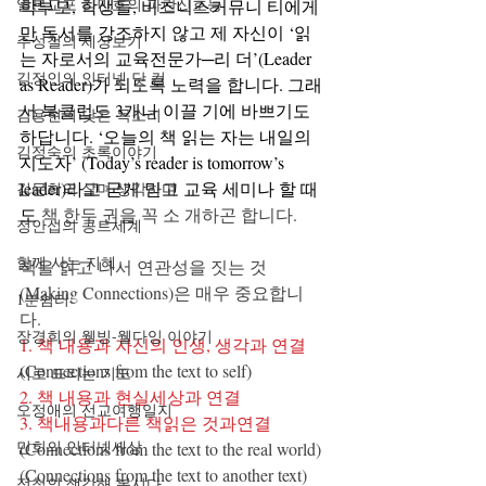
일본교포 김민호의 파란신호등
학부모, 학생들, 비즈니스커뮤니 티에게
만 독서를 강조하지 않고 제 자신이 ‘읽
주성철의 세상보기
는 자로서의 교육전문가─리 더’(Leader 
김정인의 인터넷 닷 컴
as Reader)가 되도록 노력을 합니다. 그래
서 북클럽도 3개나 이끌 기에 바쁘기도 
김용현의 낮은 목소리
하답니다. ‘오늘의 책 읽는 자는 내일의 
김정숙의 초록이야기
지도자’ (Today’s reader is tomorrow’s 
leader)라고 굳게 믿고 교육 세미나 할 때
김문희의 살며 생각하며
도 
책 한두 권을 꼭 소 개하곤 합니다.
정안섭의 콩트세계
함께 사는 지혜
책을 읽고 나서 연관성을 짓는 것
(Making Connections)은 매우 중요합니
1분쉼터
다. 
장경희의 웰빙-웰다잉 이야기
1. 책 내용과 자신의 인생, 생각과 연결
(Connections from the text to self)
시로 드리는 기도
2. 책 내용과 현실세상과 연결
오정애의 선교여행일지
3. 책내용과다른 책읽은 것과연결
민희의 인터넷세상
(Connections from the text to the real world) 
(Connections from the text to another text)
정철의 생각해 봅시다