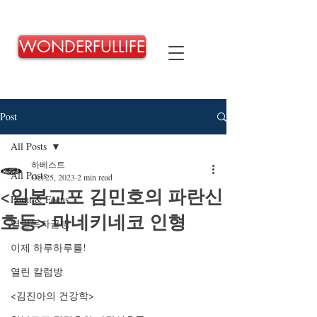
WONDERFULLIFE
Post
All Posts
하베스트
All Posts
Oct 25, 2023
2 min read
<일본교포 김민호의 파란신
Point & Focus
호등> 마네키네코 인형
열린독자글방
이제 하루하루를!
열린 칼럼방
<김진아의 건강학>