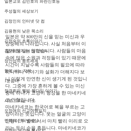
일본교포 김민호의 파란신호등
주성철의 세상보기
김정인의 인터넷 닷 컴
김용현의 낮은 목소리
일본은 약 800만의 신을 믿는 미신과 우
김정숙의 초록이야기
상숭배의 나라입니다. 사실 처음부터 이
렇게 많지는 않았습니다. 사람들의 마음
김문희의 살며 생각하며
속에 많은 소원과 걱정들이 있기 때문에 
정안섭의 콩트세계
시간이 지날수록 사람들의 필요에 따라 
함께 사는 지혜
하나하나 이야기와 설화가 더해지다 보
니 이렇게 만연한 신이 생기게 된 것입니
1분쉼터
다. 그중에 가장 흔하게 볼 수 있는 미신 
장경희의 웰빙-웰다잉 이야기
중에 하나가 고양이 형상을 한 마네키네
코 인형입니다. 
시로 드리는 기도
마네키네코는 한국어로 복을 부르는 고
오정애의 선교여행일지
양이라는 뜻입니다. 웃는 얼굴의 고양이 
인형이 두 발로 서서 마치 빨리 이리로 오
민희의 인터넷세상
라는 듯이 손을 흔듭니다. 마네키네코가 
정철의 생각해 봅시다