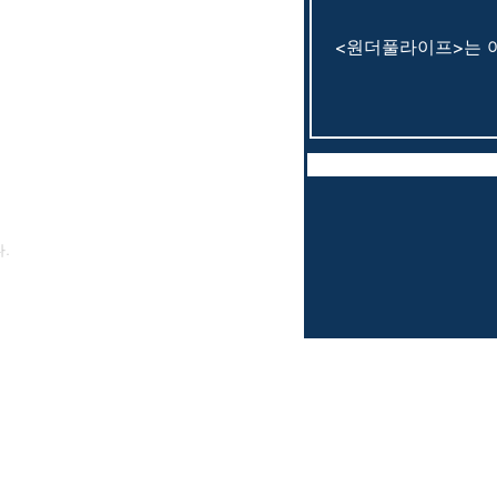
.
am. T-story