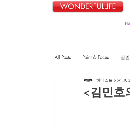
WONDERFULLIFE
H
All Posts
Point & Focus
열린
하베스트
Nov 10, 
일본교포 김민호의 파란신호등
<김민호의
김정숙의 초록이야기
김문
장경희의 웰빙-웰다잉 이야기