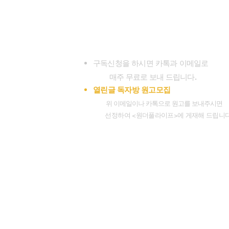
구독신청 (323)300-8389
대표전화 (626)482-7080
wonderfullifemag@gmail.com
koreanharvestmission@gmail.com
www.wonderfullifemagazine.com
구독신청을 하시면 카톡과 이메일로
.
매주 무료로 보내 드립니다
열린글 독자방 원고모집
위 이메일이나 카톡으로 원고를 보내주시면
선정하여 <원더풀라이프>에 게재해 드립니다
Facebook.
Instagr
Socials