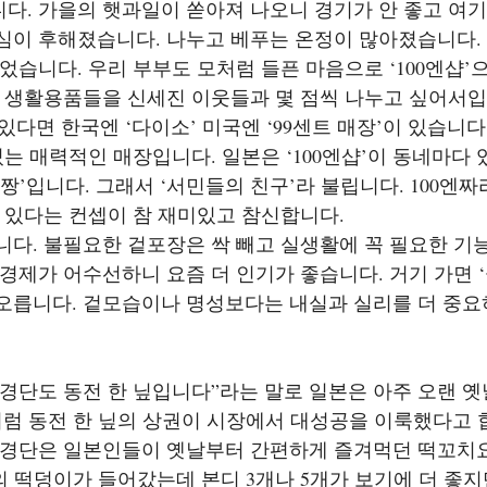
다. 가을의 햇과일이 쏟아져 나오니 경기가 안 좋고 여기
심이 후해졌습니다. 나누고 베푸는 온정이 많아졌습니다.
었습니다. 우리 부부도 모처럼 들픈 마음으로 ‘100엔샵
쁜 생활용품들을 신세진 이웃들과 몇 점씩 나누고 싶어서입
 있다면 한국엔 ‘다이소’ 미국엔 ‘99센트 매장’이 있습니다.
있는 매력적인 매장입니다. 일본은 ‘100엔샵’이 동네마다
짱’입니다. 그래서 ‘서민들의 친구’라 불립니다. 100엔짜
 있다는 컨셉이 참 재미있고 참신합니다.
니다. 불필요한 겉포장은 싹 빼고 실생활에 꼭 필요한 기
경제가 어수선하니 요즘 더 인기가 좋습니다. 거기 가면 
오릅니다. 겉모습이나 명성보다는 내실과 실리를 더 중요
, 경단도 동전 한 닢입니다”라는 말로 일본은 아주 오랜 옛
처럼 동전 한 닢의 상권이 시장에서 대성공을 이룩했다고 
 경단은 일본인들이 옛날부터 간편하게 즐겨먹던 떡꼬치
의 떡덩이가 들어갔는데 본디 3개나 5개가 보기에 더 좋지