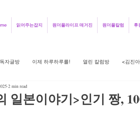
ome
읽어주는잡지
원더풀라이프 매거진
원더풀칼럼
후
독자글방
이제 하루하루를!
열린 칼럼방
<김진아
2025
2 min read
주성철의 세상보기
김정인의 인터넷 닷 컴
김용
 일본이야기>인기 짱, 1
희의 살며 생각하며
정안섭의 콩트세계
함께 사는 지
시로 드리는 기도
오정애의 선교여행일지
민희의