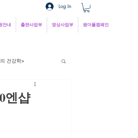
Log In
원안내
출판사업부
영상사업부
원더풀캠페인
의 건강학>
현의 낮은 목소리
00엔샵
혜
1분쉼터
 인터넷세상