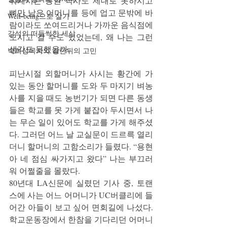
워계시는 동안 식사도 제대로 못하시고 
뼈만 남은 어머니를 등에 업고 문밖에 바
Well-being으로 살기
람이라도 쏘여드리거나 가까운 음식점에 
강석의 떠들썩한 세상
모시고 갈 수도 있었는데, 왜 나는 그런 
생각도 못했을까.
박희성목사의 강단뒤의 고민
피난시절 외할머니가 사시는 황간에 가
있는 동안 할머니를 도와 두 마지기 벼농
사를 지을 때도 농번기가 되면 다른 동생
들은 학교를 못 가게 붙잡아 두시면서 나
는 무슨 일이 있어도 학교를 가게 해주셨
다. 그러던 어느 날 교실문이 드르륵 열리
더니 할머니의 고함소리가 들렸다. “용현
아 네 점심 싸가지고 왔다” 나는 부끄러
워 어쩔줄을 몰랐다.
80년대 LA신문에 실렸던 기사 중, 토랜
스에 사는 어느 어머니가 UC버클리에 들
어간 아들이 보고 싶어 면회길에 나섰다. 
학교운동장에서 한참을 기다리던 어머니