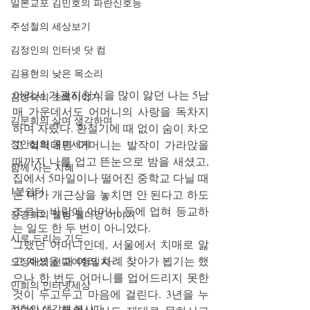
일본교포 김민호의 파란신호등
주성철의 세상보기
김정인의 인터넷 닷 컴
김용현의 낮은 목소리
어려서 기관지천식을 많이 앓던 나는 5남
김정숙의 초록이야기
매 가운데서도 어머니의 사랑을 독차지
김문희의 살며 생각하며
하며 자랐다. 환절기에 때 없이 숨이 차오
정안섭의 콩트세계
고 헉헉대면 어머니는 발작이 가라앉을 
때까지 나를 업고 뜬눈으로 밤을 새셨고, 
함께 사는 지혜
집에서 5마일이나 떨어진 중학교 다닐 때
1분쉼터
는 내가 개근상을 놓치면 안 된다고 하도 
조르는 바람에 어머니 등에 업혀 등교하
장경희의 웰빙-웰다잉 이야기
는 일도 한 두 번이 아니었다.
시로 드리는 기도
그랬던 어머니인데, 서울에서 치매로 앓
고 계셨을 때 여러 차례 찾아가 뵙기는 했
오정애의 선교여행일지
으나 한 번도 어머니를 업어드리지 못한 
민희의 인터넷세상
것이 두고두고 마음에 걸린다. 3년을 누
정철의 생각해 봅시다