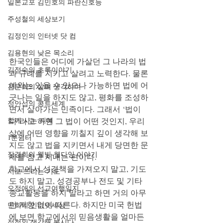
일본교포 김민호의 파란신호등
주성철의 세상보기
김정인의 인터넷 닷 컴
김용현의 낮은 목소리
한국인들은 어디에 가살던 그 나라의 법
김정숙의 초록이야기
과 규례를 지키고 살려고 노력한다. 물론 
예외는 있을 수 있으나 가능하면 법에 어
김문희의 살며 생각하며
긋나는 일을 하지도 않고, 평화를 조성하
정안섭의 콩트세계
면서 살아가는 민족이다. 그래서 ‘법이
함께 사는 지혜
다’라고 하면 그 법이 어떤 것인지, 우리 
삶에 어떤 영향을 끼칠지 깊이 생각해 보
1분쉼터
지도 않고 법을 지키면서 내게 당면한 문
장경희의 웰빙-웰다잉 이야기
제를 참고 지내는 편이다.
학교에서 성경책을 가져오지 말고, 기도
시로 드리는 기도
도 하지 말고, 성경공부나 전도 및 기타 
오정애의 선교여행일지
종교활동을 하지 말라고 하면 거의 아무
런 저항 없이 따른다. 하지만 미국 헌법
민희의 인터넷세상
에 보면 학교에서의 믿음생활을 얼마든
정철의 생각해 봅시다