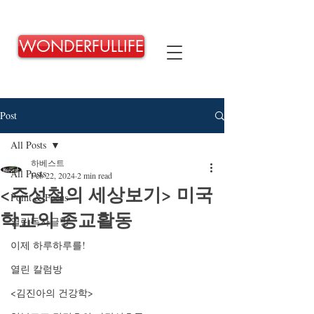
WONDERFULLIFE
Post
All Posts
하베스트
All Posts
Feb 22, 2024
2 min read
<주성철의 세상보기> 미국
Point & Focus
학교의 종교활동
열린독자글방
이제 하루하루를!
열린 칼럼방
<김진아의 건강학>