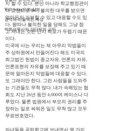
지 할 수 있다. 뿐만 아니라 학교행정관이
Well-being으로 살기
나 교장으로부터 불의한 대우를 받으면 
얼마든지 거부할 수 있고 대응할 수도 있
강석의 떠들썩한 세상
다. 왕따나 불의한 일을 당해도 그냥 참
박희성목사의 강단뒤의 고민
고 지내는 것은 단지 학교가 두렵기 때문
이다.
미국에 사는 우리는 제 아무리 악법들이 
주 상하원에서 만들어진다 해도 미국의 
최고법인 헌법이 종교자유, 언론의 자유, 
언론표현의 자유를 보장해 주고 있기 때
문에 얼마든지 악법들에 대응할 수 있다. 
또 그래야만 한다. 그런 사람들을 도와주
는 기관들도 무척 많다. 내가 속해있는 협
회도 지난 26년 동안 4,000여 케이스나 다
루었다. 물론 법원에서 부모의 권리를 주
장하는 일로 싸워온 일도 무척 많고 모두 
무료변호였다.
자녀들을 공립학교에 보내면서 몇 가지 