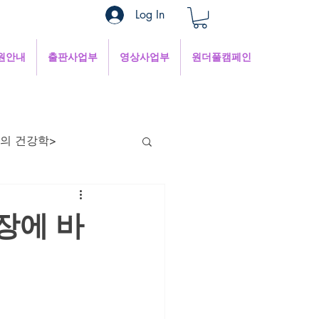
Log In
원안내
출판사업부
영상사업부
원더풀캠페인
의 건강학>
현의 낮은 목소리
장에 바
혜
1분쉼터
 인터넷세상