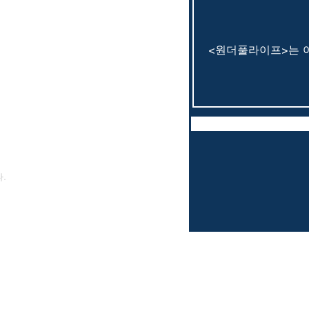
.
am. T-story