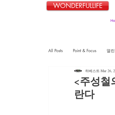
WONDERFULLIFE
H
All Posts
Point & Focus
열린
하베스트
Mar 26, 
일본교포 김민호의 파란신호등
<주성철
란다
김정숙의 초록이야기
김문
장경희의 웰빙-웰다잉 이야기