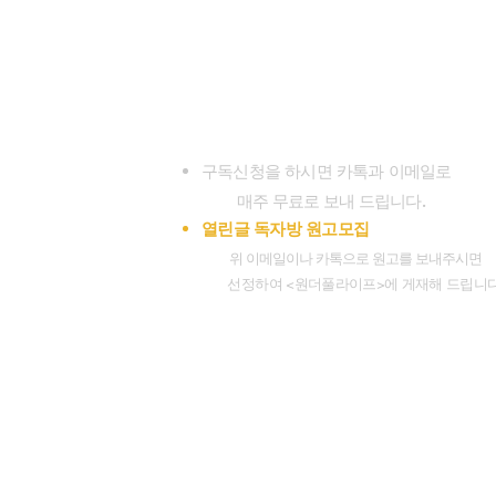
구독신청 (323)300-8389
대표전화 (626)482-7080
wonderfullifemag@gmail.com
koreanharvestmission@gmail.com
www.wonderfullifemagazine.com
구독신청을 하시면 카톡과 이메일로
.
매주 무료로 보내 드립니다
열린글 독자방 원고모집
위 이메일이나 카톡으로 원고를 보내주시면
선정하여 <원더풀라이프>에 게재해 드립니다
Facebook.
Instagr
Socials