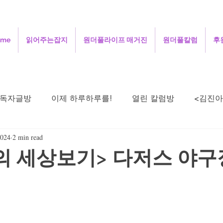
ome
읽어주는잡지
원더풀라이프 매거진
원더풀칼럼
후
독자글방
이제 하루하루를!
열린 칼럼방
<김진아
2024
2 min read
주성철의 세상보기
김정인의 인터넷 닷 컴
김용
의 세상보기> 다저스 야구
희의 살며 생각하며
정안섭의 콩트세계
함께 사는 지
시로 드리는 기도
오정애의 선교여행일지
민희의