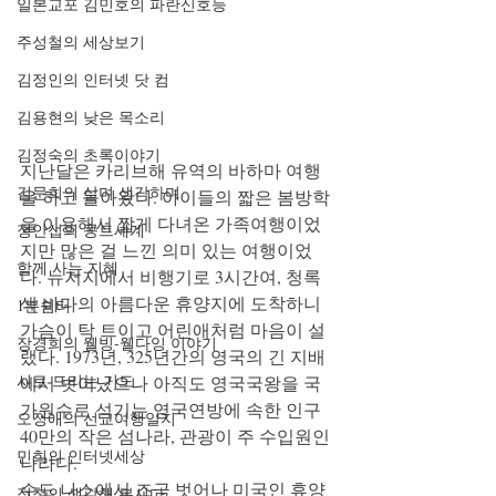
일본교포 김민호의 파란신호등
주성철의 세상보기
김정인의 인터넷 닷 컴
김용현의 낮은 목소리
김정숙의 초록이야기
지난달은 카리브해 유역의 바하마 여행
김문희의 살며 생각하며
을 하고 돌아왔다. 아이들의 짧은 봄방학
을 이용해서 짧게 다녀온 가족여행이었
정안섭의 콩트세계
지만 많은 걸 느낀 의미 있는 여행이었
함께 사는 지혜
다. 뉴저지에서 비행기로 3시간여, 청록
색 바다의 아름다운 휴양지에 도착하니 
1분쉼터
가슴이 탁 트이고 어린애처럼 마음이 설
장경희의 웰빙-웰다잉 이야기
랬다. 1973년, 325년간의 영국의 긴 지배
시로 드리는 기도
에서 벗어났으나 아직도 영국국왕을 국
가원수로 섬기는 영국연방에 속한 인구 
오정애의 선교여행일지
40만의 작은 섬나라, 관광이 주 수입원인 
민희의 인터넷세상
나라다.
수도 나소에서 조금 벗어나 미국인 휴양
정철의 생각해 봅시다