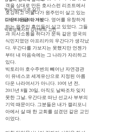
객을 상대로 만든 호사스런 리조트에서 
Well-being으로 살기
호강하고 머물다가 원주민이 살고 있는 
다운타운을 나가봤다. 영어를 유창하게 
강석의 떠들썩한 세상
하는 원주민 흑인들이 살고 있었다. 그들
박희성목사의 강단뒤의 고민
과 의사소통을 하다가 문득 같은 영국의 
식민지였던 아프리카의 우간다가 생각났
다. 우간다를 가보지는 못했지만 언젠가
부터 내 마음속에는 그 나라가 자리하고 
있다.
빅토리아 호수주변의 빼어난 자연경관
이 유네스코 세계유산으로 지정된 아름
다운 나라여서가 아니다. 10여 년 전, 
2013년 8월 20일, 아직도 날짜조차 잊지 
못한 그날, 우간다로 떠난 선교사 부부의 
기억 때문이다. 그분들은 내가 캘리포니
아에서 살 때 한 교회를 섬겼던 같은 교인
이었다.