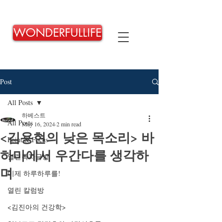
WONDERFULLIFE
Post
All Posts
하베스트
All Posts
May 16, 2024
2 min read
<김용현의 낮은 목소리> 바
Point & Focus
하마에서 우간다를 생각하
열린독자글방
며
이제 하루하루를!
열린 칼럼방
<김진아의 건강학>