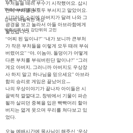
부처들을 때려 부수기 시작했어요. 삽시
Well-being으로 살기
간에 부처들은 모두 부서지고 말았어요. 
시끄러운 소리에 아버지가 달려 나와 그 
강석의 떠들썩한 세상
광경을 보고 놀라서 아들 아브라함에게 
박희성목사의 강단뒤의 고민
물었습니다.
“어찌 된 일이냐?” “내가 보니까 큰부처
가 작은 부처들을 이렇게 모두 때려 부숴
버렸어요” “야, 이놈아, 돌덩이가 어떻게 
다른 부처를 부숴버린단 말이냐?” “그러
게요 아버지, 그러니까 아버지도 우상장
사 하지 말고 하나님을 믿으세요” 아브라
함의 승리로 게임은 끝났어요ㅡ
나의 우상이야기가 끝나자 아이들은 시
끌벅적 깔깔대고, 창밖에서 기물이 파손
될까 살피던 중복을 입은 빡빡머리 할아
버지는 엷게 웃으며 우리를 쳐다보고 있
었다.
오늘 예배시간에 목사님이 해주신 ‘우상