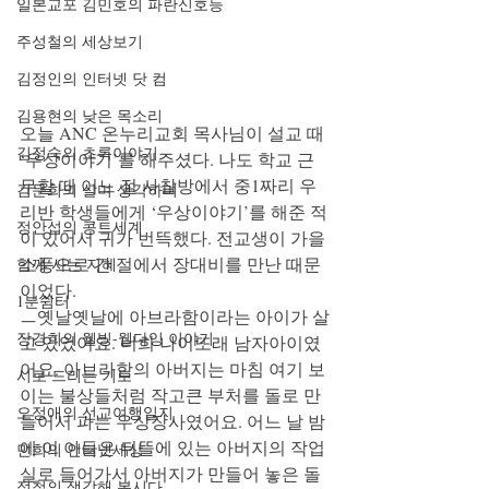
일본교포 김민호의 파란신호등
주성철의 세상보기
김정인의 인터넷 닷 컴
김용현의 낮은 목소리
오늘 ANC 온누리교회 목사님이 설교 때 
김정숙의 초록이야기
‘우상이야기’를 해주셨다. 나도 학교 근
무할 때 어느 절 사찰방에서 중1짜리 우
김문희의 살며 생각하며
리반 학생들에게 ‘우상이야기’를 해준 적
정안섭의 콩트세계
이 있어서 귀가 번뜩했다. 전교생이 가을
소풍으로 간 절에서 장대비를 만난 때문
함께 사는 지혜
이었다.
1분쉼터
ㅡ옛날옛날에 아브라함이라는 아이가 살
장경희의 웰빙-웰다잉 이야기
고 있었어요. 너희 나이또래 남자아이였
어요. 아브라함의 아버지는 마침 여기 보
시로 드리는 기도
이는 불상들처럼 작고큰 부처를 돌로 만
오정애의 선교여행일지
들어서 파는 우상장사였어요. 어느 날 밤
에 이 아들은 뒤뜰에 있는 아버지의 작업
민희의 인터넷세상
실로 들어가서 아버지가 만들어 놓은 돌
정철의 생각해 봅시다