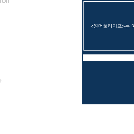
ion
.
am. T-story