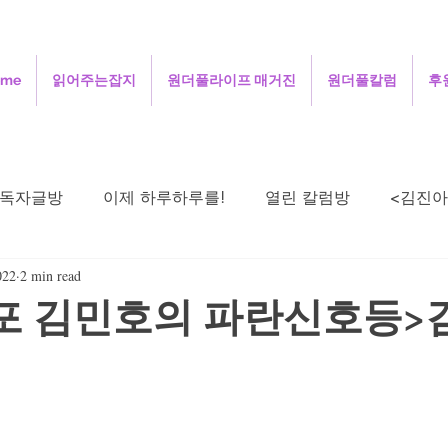
ome
읽어주는잡지
원더풀라이프 매거진
원더풀칼럼
후
독자글방
이제 하루하루를!
열린 칼럼방
<김진아
022
2 min read
주성철의 세상보기
김정인의 인터넷 닷 컴
김용
포 김민호의 파란신호등>
희의 살며 생각하며
정안섭의 콩트세계
함께 사는 지
시로 드리는 기도
오정애의 선교여행일지
민희의