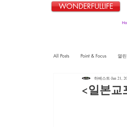
WONDERFULLIFE
H
All Posts
Point & Focus
열린
하베스트
Jan 21, 2
일본교포 김민호의 파란신호등
<일본교
김정숙의 초록이야기
김문
장경희의 웰빙-웰다잉 이야기