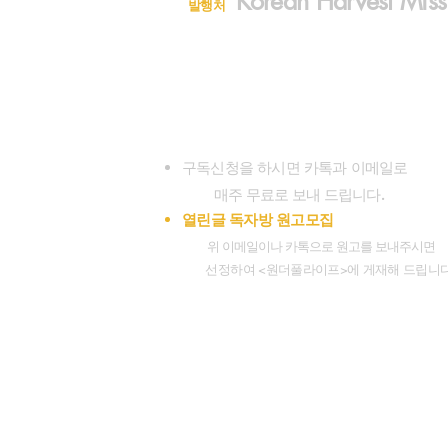
Korean Harvest Miss
발행처
구독신청 (323)300-8389
대표전화 (626)482-7080
wonderfullifemag@gmail.com
koreanharvestmission@gmail.com
www.wonderfullifemagazine.com
구독신청을 하시면 카톡과 이메일로
.
매주 무료로 보내 드립니다
열린글 독자방 원고모집
위 이메일이나 카톡으로 원고를 보내주시면
선정하여 <원더풀라이프>에 게재해 드립니다
Facebook.
Instagr
Socials