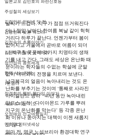
일본교포 김민호의 파란신호등
주성철의 세상보기
김정인의 인터넷 닷 컴
날씨가 뜨겁다. 지구가 점점 뜨거워진다
더니 정말 날마다 한여름 복날 같이 헉헉
김용현의 낮은 목소리
거리다 하루가 끝난다. 언젠가부터 봄이 
김정숙의 초록이야기
없어지고 겨울에서 곧바로 여름이 되더
니 지구촌 곳곳에 갖가지 치명타의 생채
김문희의 살며 생각하며
기를 내고 간다. 그래도 세상은 온난화 때
정안섭의 콩트세계
문이라는 학자들의 수없는 학설에 군말 
함께 사는 지혜
없이 더위와의 전쟁을 치르며 보낸다.
남극북극의 얼음이 녹아내리는 것도 온
1분쉼터
난화를 부추기는 것이며 ‘통째로 사라진 
장경희의 웰빙-웰다잉 이야기
아이슬란드 빙하’ ‘40년 동안 녹아내린 
알프스 빙하’ ‘다이아몬드 가루를 뿌려 
시로 드리는 기도
지구의 온난화를 막는다’ 등 각종 온난
오정애의 선교여행일지
화 이유나 쏟아지는 대책이 이젠 새롭지
도 않다.
민희의 인터넷세상
얼마 전, 영국 노섬브리아 환경대학 연구
정철의 생각해 봅시다