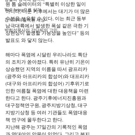
원 톰 슬레이터의 “특별히 이상한 일이 
Well-being으로 살기
아니다, 더운 기후에서는 대기가 더 많은 
수분을 보유할 수 있다, 이는 최근 동부 
강석의 떠들썩한 세상
남극대륙에서 발생한 폭설 같은 극한 기
박희성목사의 강단뒤의 고민
상현상이 발생할 가능성을 높인다” 등의 
발표도 와 닿지 않는다.
해마다 폭염에 시달린 우리나라도 특단
의 조치가 쏟아졌다. 특히 유난히 기온이 
상승했던 지역의 이름을 따서 광프리카
(광주와 아프리카의 합성어)와 대프리카
(대구와 아프리카의 합성어) 기후위기로 
인한 여름철 폭염에 대한 대응책을 마련
한다고 한다. 광주기후에너지진흥원과 
대구정책연구원, 광주지방기상청, 대구
지방기상청 등 여러 기관들도 폭염대응
책 연구에 몰두한다고 한다.
지난해 광주는 37일간의 기록적인 폭염
과 열대야의 악몽이 있었다. 그리고 분지 