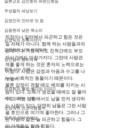
일본교포 김민호의 파란신호등
주성철의 세상보기
김정인의 인터넷 닷 컴
김용현의 낮은 목소리
직장이나 일터에서 피곤하고 힘든 것은 
김정숙의 초록이야기
일 자체가 아니다. 함께 하는 사람들과의 
김문희의 살며 생각하며
관계이다. 가정에서도 친척간에도 부모
자식간에도 마찬가지다. 그런데 사람관
정안섭의 콩트세계
계를 좋게 하는 것은 혼자의 노력으로는 
함께 사는 지혜
어렵다. 사람은 감정과 마음과 수고를 나
누는 사회적인 동물이기 때문이다.
1분쉼터
물론 감정이 격할 때도 예의를 지키는 사
장경희의 웰빙-웰다잉 이야기
람이 있다. 오해가 생겼을 때에도 잘 풀어
주고, 어떤 상황에서도 남을 먼저 생각하
시로 드리는 기도
는 사람이 있다. 당연히 남들은 그런 사람
오정애의 선교여행일지
을 호인으로 여기며 좋아한다. 그러나 그
민희의 인터넷세상
런 사람의 삶은 늘 피곤하고 힘들다. 그
의 가족들도 함께 힘들다.
정철의 생각해 봅시다