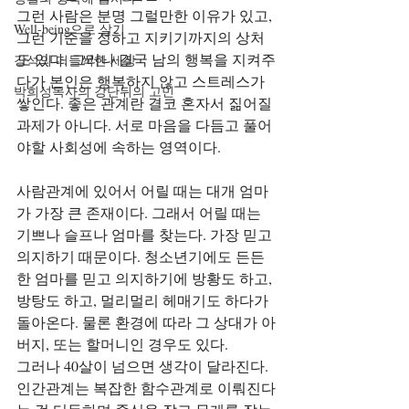
그런 사람은 분명 그럴만한 이유가 있고, 
Well-being으로 살기
그런 기준을 정하고 지키기까지의 상처
도 있다. 그러나 결국 남의 행복을 지켜주
강석의 떠들썩한 세상
다가 본인은 행복하지 않고 스트레스가 
박희성목사의 강단뒤의 고민
쌓인다. 좋은 관계란 결코 혼자서 짊어질 
과제가 아니다. 서로 마음을 다듬고 풀어
야할 사회성에 속하는 영역이다.
사람관계에 있어서 어릴 때는 대개 엄마
가 가장 큰 존재이다. 그래서 어릴 때는 
기쁘나 슬프나 엄마를 찾는다. 가장 믿고 
의지하기 때문이다. 청소년기에도 든든
한 엄마를 믿고 의지하기에 방황도 하고, 
방탕도 하고, 멀리멀리 헤매기도 하다가 
돌아온다. 물론 환경에 따라 그 상대가 아
버지, 또는 할머니인 경우도 있다.
그러나 40살이 넘으면 생각이 달라진다. 
인간관계는 복잡한 함수관계로 이뤄진다