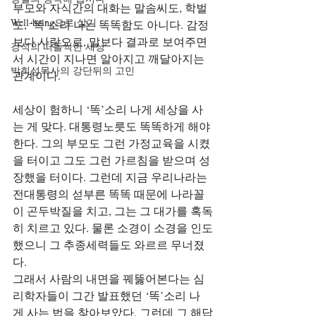
부모와 자식간의 대화는 말솜씨도, 학벌
Well-being으로 살기
도, ‘똑’소리 나는 똑똑함도 아니다. 감정
보다 사랑으로, 말보다 결과로 보여주면
강석의 떠들썩한 세상
서 시간이 지나면 알아지고 깨달아지는 
박희성목사의 강단뒤의 고민
관계이다.
세상이 험하니 ‘똑’소리 나게 세상을 사
는 게 맞다. 대통령노릇도 똑똑하게 해야 
한다. 그의 부모도 그런 가정교육을 시켰
을 터이고 그도 그런 가르침을 받으며 성
장했을 터이다. 그런데 지금 우리나라는 
전대통령의 섣부른 똑똑 때문에 나라꼴
이 곤두박질을 치고, 그는 그 대가를 혹독
히 치르고 있다. 물론 소경이 소경을 인도
했으니 그 추종세력들도 와르르 무너졌
다.
그래서 사람의 내면을 꿰뚫어본다는 심
리학자들이 그간 발표했던 ‘똑’소리 나
게 사는 법을 찾아보았다. 그런데 그 해답