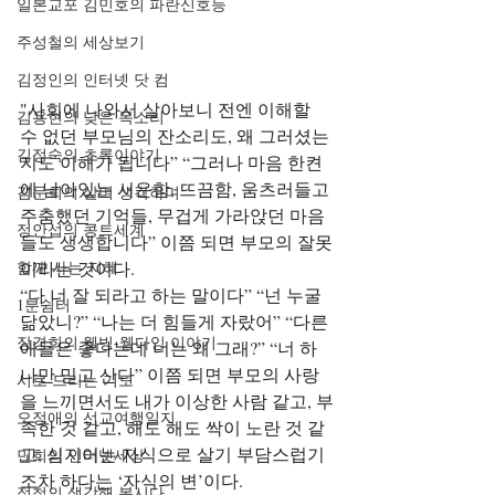
일본교포 김민호의 파란신호등
주성철의 세상보기
김정인의 인터넷 닷 컴
"사회에 나와서 살아보니 전엔 이해할 
김용현의 낮은 목소리
수 없던 부모님의 잔소리도, 왜 그러셨는
김정숙의 초록이야기
지도 이해가 됩니다” “그러나 마음 한켠
에 남아있는 서운함, 뜨끔함, 움츠러들고 
김문희의 살며 생각하며
주춤했던 기억들, 무겁게 가라앉던 마음
정안섭의 콩트세계
들도 생생합니다” 이쯤 되면 부모의 잘못
함께 사는 지혜
이라는 것이다.
“다 너 잘 되라고 하는 말이다” “넌 누굴 
1분쉼터
닮았니?” “나는 더 힘들게 자랐어” “다른 
장경희의 웰빙-웰다잉 이야기
애들은 좋다는데 너는 왜 그래?” “너 하
나만 믿고 산다” 이쯤 되면 부모의 사랑
시로 드리는 기도
을 느끼면서도 내가 이상한 사람 같고, 부
오정애의 선교여행일지
족한 것 같고, 해도 해도 싹이 노란 것 같
고, 심지어는 자식으로 살기 부담스럽기
민희의 인터넷세상
조차 하다는 ‘자식의 변’이다.
정철의 생각해 봅시다