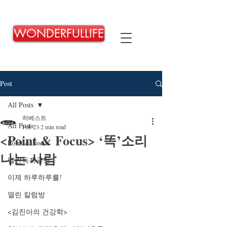
WONDERFULLIFE
Post
All Posts
하베스트
All Posts
Feb 23
2 min read
<Point & Focus> ‘똑’소리
Point & Focus
나는 사람
열린독자글방
이제 하루하루를!
열린 칼럼방
<김진아의 건강학>