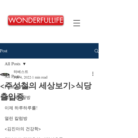
WONDERFULLIFE
Post
All Posts
하베스트
All Posts
Feb 4, 2022
1 min read
<주성철의 세상보기>식당
Point & Focus
출입증
열린독자글방
이제 하루하루를!
열린 칼럼방
<김진아의 건강학>