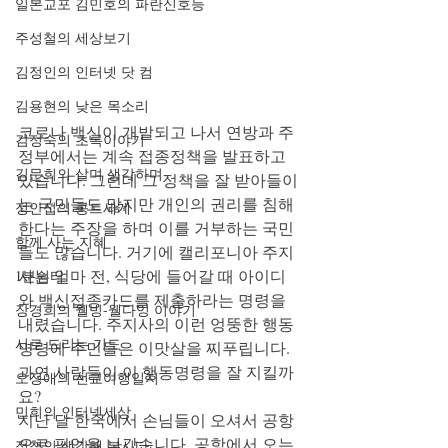
일본교포 김민호의 파란신호등
주성철의 세상보기
김정인의 인터넷 닷 컴
김용현의 낮은 목소리
코로나 백신이 개발되고 나서 연방과 주
김정숙의 초록이야기
정부에서는 계속 접종정책을 발표하고 
김문희의 살며 생각하며
있습니다. 그런데 그 정책을 잘 받아들이
는 국민들도 많지만 개인의 권리를 침해
정안섭의 콩트세계
한다는 주장을 하며 이를 거부하는 국민
함께 사는 지혜
들도 많습니다. 거기에 캘리포니아 주지
사는 얼마 전, 식당에 들어갈 때 아이디
1분쉼터
와 백신접종카드를 제출하라는 명령을 
장경희의 웰빙-웰다잉 이야기
내렸습니다. 주지사의 이런 엉뚱한 행동
시로 드리는 기도
명령에 주민들은 이맛살을 찌푸립니다. 
과연 사람들이 이 행동명령을 잘 지킬까
오정애의 선교여행일지
요?
민희의 인터넷세상
지난 달 한국에서 손님들이 오셔서 공항
으로 픽업을 나갔습니다. 공항에서 오는 
정철의 생각해 봅시다