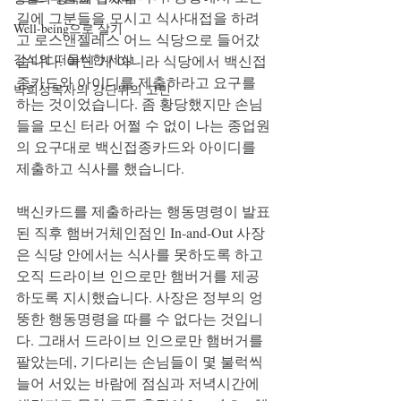
길에 그분들을 모시고 식사대접을 하려
Well-being으로 살기
고 로스앤젤레스 어느 식당으로 들어갔
강석의 떠들썩한 세상
습니다. 아닌 게 아니라 식당에서 백신접
종카드와 아이디를 제출하라고 요구를 
박희성목사의 강단뒤의 고민
하는 것이었습니다. 좀 황당했지만 손님
들을 모신 터라 어쩔 수 없이 나는 종업원
의 요구대로 백신접종카드와 아이디를 
제출하고 식사를 했습니다. 
백신카드를 제출하라는 행동명령이 발표
된 직후 햄버거체인점인 In-and-Out 사장
은 식당 안에서는 식사를 못하도록 하고 
오직 드라이브 인으로만 햄버거를 제공
하도록 지시했습니다. 사장은 정부의 엉
뚱한 행동명령을 따를 수 없다는 것입니
다. 그래서 드라이브 인으로만 햄버거를 
팔았는데, 기다리는 손님들이 몇 불럭씩 
늘어 서있는 바람에 점심과 저녁시간에 