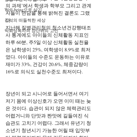
의 과제’에서 학생과 학부모 그리고 관계
Well-being으로 살기
자들이 면담을 통해 밝혀진 결론도 그랬
다.
강석의 떠들썩한 세상
지난해 질병관리청의 청소년건강행태조
박희성목사의 강단뒤의 고민
사 통계에도 아이들의 신체활동 지표인 
하루 60분, 주5일 이상 신체활동 실천율
은 남학생이 25%, 여학생이 8.9%로 최저
였다. 아이들의 수준도 운동하는 이유로 
재미가 33%, 건강이 20.6%, 체중감량이 
16%로 의식도 실천수준도 최저이다.
장년이 되고 시니어로 들어서면서 여기
저기 몸에 이상신호가 오면 이미 때는 늦
은 것이다. 습관이 되지 않은 체력관리도 
어렵거니와 단맛과 짠맛에 길들여진 식
습관도 고치기 어렵다. 그래서 유년기 청
소년기 청년시기 가능한 어릴 때 입맛부