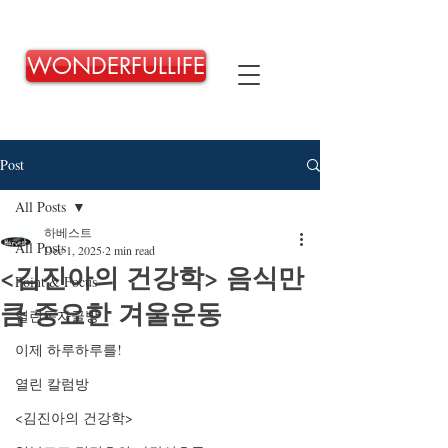
WONDERFULLIFE
Post
All Posts
하베스트
All Posts
Dec 1, 2025
2 min read
<김진아의 건강학> 음식만
Point & Focus
큼 중요한 겨울운동
열린독자글방
이제 하루하루를!
열린 칼럼방
<김진아의 건강학>