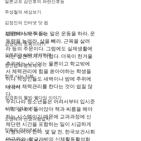
일본교포 김민호의 파란신호등
주성철의 세상보기
김정인의 인터넷 닷 컴
병원에서 자주 듣는 말은 운동을 하라, 운
김용현의 낮은 목소리
동량을 늘려라, 살을 빼라, 근육을 살려
김정숙의 초록이야기
라 등의 주문이다. 그럼에도 실제생활에
김문희의 살며 생각하며
서는 실천하기가 어렵다. 더욱이 한겨울 
추위에는 시니어는 물론이고 학교밖에
정안섭의 콩트세계
서 체력관리에 힘을 쏟아야하는 학생들
함께 사는 지혜
이나 직장인들도 새벽이나 밤에 추위에 
나가서 체력관리를 한다는 것이 쉽질 않
1분쉼터
다.
장경희의 웰빙-웰다잉 이야기
우리나라 청소년들은 어려서부터 입시준
시로 드리는 기도
비로 실내에 들어앉아 책과 씨름을 해야 
하는 시스템이기 때문에 교과과정에 신
오정애의 선교여행일지
체단련 시간을 포함하는 일이 시급하게 
민희의 인터넷세상
시행되어야 한다. 몇 달 전, 한국보건사회
연구원의 ‘학교기반의 신체활동활성화
정철의 생각해 봅시다