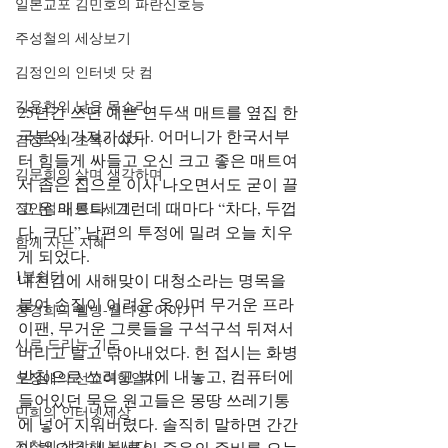
일본교포 김민호의 파란신호등
주성철의 세상보기
김정인의 인터넷 닷 컴
김용현의 낮은 목소리
25년간 쓰던 예쁜 연두색 매트를 옆집 한
국분이 가져가셨다. 어머니가 한국서부
김정숙의 초록이야기
터 힘들게 싸들고 오신 크고 좋은 매트여
김문희의 살며 생각하며
서 좁은 집으로 이사 나오면서도 굳이 끌
고 온 매트다. 그런데 때마다 “차다, 두껍
정안섭의 콩트세계
다, 크다” 남편의 투정에 밀려 오늘 치우
함께 사는 지혜
게 되었다.
1분쉼터
내친김에 새해맞이 대청소라는 명목을 
붙여 손질이 어려운 옷이며 무거운 프라
장경희의 웰빙-웰다잉 이야기
이팬, 무거운 그릇들을 구석구석 뒤져서 
시로 드리는 기도
버리고 털고 닦아내었다. 헌 접시는 화병
받침으로 쓰려고 밖에 내놓고, 컴퓨터에 
오정애의 선교여행일지
들어있던 묵은 원고들은 몽땅 쓰레기통
민희의 인터넷세상
에 넣어 지워버렸다. 솔직히 말하면 간간
정철의 생각해 봅시다
이 해오던 내 나름의 죽음의 준비를 오늘