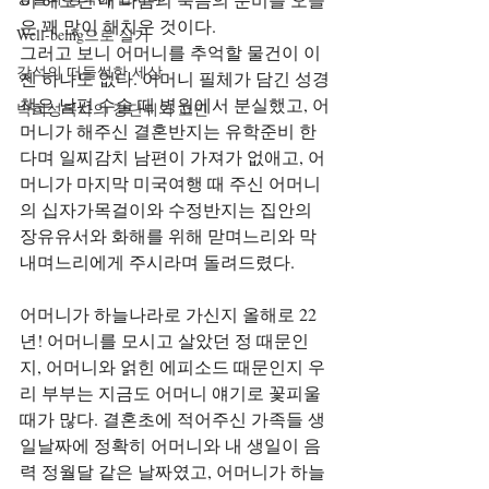
은 꽤 많이 해치운 것이다.
Well-being으로 살기
그러고 보니 어머니를 추억할 물건이 이
강석의 떠들썩한 세상
젠 하나도 없다. 어머니 필체가 담긴 성경
책은 남편 수술 때 병원에서 분실했고, 어
박희성목사의 강단뒤의 고민
머니가 해주신 결혼반지는 유학준비 한
다며 일찌감치 남편이 가져가 없애고, 어
머니가 마지막 미국여행 때 주신 어머니
의 십자가목걸이와 수정반지는 집안의 
장유유서와 화해를 위해 맏며느리와 막
내며느리에게 주시라며 돌려드렸다.
어머니가 하늘나라로 가신지 올해로 22
년! 어머니를 모시고 살았던 정 때문인
지, 어머니와 얽힌 에피소드 때문인지 우
리 부부는 지금도 어머니 얘기로 꽃피울 
때가 많다. 결혼초에 적어주신 가족들 생
일날짜에 정확히 어머니와 내 생일이 음
력 정월달 같은 날짜였고, 어머니가 하늘