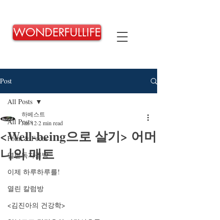
WONDERFULLIFE
Post
All Posts
하베스트
All Posts
Jan 12
2 min read
<Well-being으로 살기> 어머
Point & Focus
니의 매트
열린독자글방
이제 하루하루를!
열린 칼럼방
<김진아의 건강학>