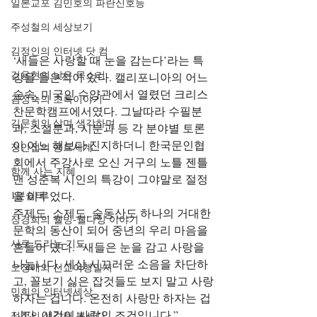
일본교포 김민호의 파란신호등
주성철의 세상보기
김정인의 인터넷 닷 컴
‘새들은 사랑할 때 눈을 감는다’라는 특
김용현의 낮은 목소리
강을 들은적이 있다. 캘리포니아의 어느 
숲속, 미국인 수양관에서 열렸던 크리스
김정숙의 초록이야기
찬문학캠프에서였다. 그날따라 수필분
김문희의 살며 생각하며
과, 소설분과, 시분과 등 각 분야별 토론
이 여느 해보다 진지하더니 한국문인협
정안섭의 콩트세계
회에서 주강사로 오신 거구의 노틀 젠틀
함께 사는 지혜
맨 성춘복 시인의 특강이 그야말로 절정
1분쉼터
을 이루었다.
주제도, 소제도, 숲동산도 하나의 거대한 
장경희의 웰빙-웰다잉 이야기
문학의 동산이 되어 중년의 우리 마음을 
시로 드리는 기도
흔들어 댔다. “새들은 눈을 감고 사랑을 
나눕니다. 세상 시끄러운 소음을 차단하
오정애의 선교여행일지
고, 꼴보기 싫은 잡것들도 보지 말고 사랑
민희의 인터넷세상
하자는 겁니다. 온전히 사랑만 하자는 겁
니다. 이것이 사랑의 조건입니다.”
정철의 생각해 봅시다