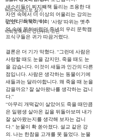
새소리들이 찌지째잭 들리는 조용한 대
Well-being으로 살기
자연 속에서 더 이상의 어울리는 강의는 
강석의 떠들썩한 세상
없었다. 더욱이 이미 ‘사랑’따위는 옛추
억 속에 묻혀버렸던 중년의 우리 문학캠
박희성목사의 강단뒤의 고민
프식구들은 귀가 따끔거렸다.
결론은 더 기가 막혔다. “그런데 사람은 
사랑할 때도 눈을 감지만, 죽을 때도 눈
을 감습니다. 이것이 새들과 인간의 다른 
점입니다. 사람은 생각하는 동물이기에 
새들과는 달라야합니다. 왜 죽을 때 눈을 
감을까요? 잘 살아왔나를 생각하는 겁니
다.”
“아무리 개떡같이 살았어도 죽을 때만큼
은 일평생 살아온 길을 뒤돌아보며 내가 
잘 살아왔는지를 생각해 보자는 겁니
다.“ 눈물이 확 쏟아졌다. 설교 같은 강
의. 나는 한참을 고개를 못 들었다. 눈물