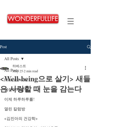
WONDERFULLIFE
Post
All Posts
하베스트
All Posts
May 25
2 min read
<Well-being으로 살기> 새들
Point & Focus
은 사랑할 때 눈을 감는다
열린독자글방
이제 하루하루를!
열린 칼럼방
<김진아의 건강학>