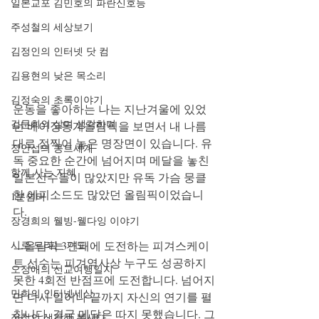
일본교포 김민호의 파란신호등
주성철의 세상보기
김정인의 인터넷 닷 컴
김용현의 낮은 목소리
김정숙의 초록이야기
운동을 좋아하는 나는 지난겨울에 있었
김문희의 살며 생각하며
던 베이징동계올림픽을 보면서 내 나름
대로 점찍어 놓은 명장면이 있습니다. 유
정안섭의 콩트세계
독 중요한 순간에 넘어지며 메달을 놓친 
함께 사는 지혜
일본선수들이 많았지만 유독 가슴 뭉클
한 에피소드도 많았던 올림픽이었습니
1분쉼터
다. 
장경희의 웰빙-웰다잉 이야기
시로 드리는 기도
ㅡ올림픽 3연패에 도전하는 피겨스케이
트 선수는 피겨역사상 누구도 성공하지 
오정애의 선교여행일지
못한 4회전 반점프에 도전합니다. 넘어지
민희의 인터넷세상
면 다시 일어나 끝까지 자신의 연기를 펼
칩니다. 결국 메달은 따지 못했습니다. 그
정철의 생각해 봅시다