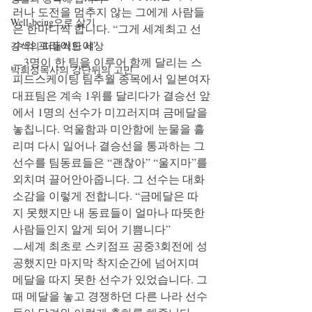
러나 도전을 멈추지 않는 그에게 사람들
Well-being으로 살기
은 한마디씩 합니다. “그게 세계최고 선
수의 프라이드야” 
강석의 떠들썩한 세상
ㅡ3명이 한 팀을 이루어 함께 달리는 스
박희성목사의 강단뒤의 고민
피드스케이팅 팀추월 종목에서 일본여자
대표팀은 계속 1위를 달리다가 결승선 앞
에서 1명의 선수가 미끄러지며 금메달을 
놓칩니다. 억울함과 미안함에 눈물을 흘
리며 다시 일어나 결승선을 통과하는 그 
선수를 팀동료들은 “괜찮아” “울지마”를 
외치며 끌어안아줍니다. 그 선수는 대화
소감을 이렇게 전합니다. “금메달은 따
지 못했지만 내 동료들이 얼마나 따뜻한 
사람들인지 알게 되어 기쁨니다” 
ㅡ세계 최초로 스키점프 공중3회전에 성
공했지만 마지막 착지순간에 넘어지며 
메달을 따지 못한 선수가 있었습니다. 그
때 메달을 놓고 경쟁하던 다른 나라 선수