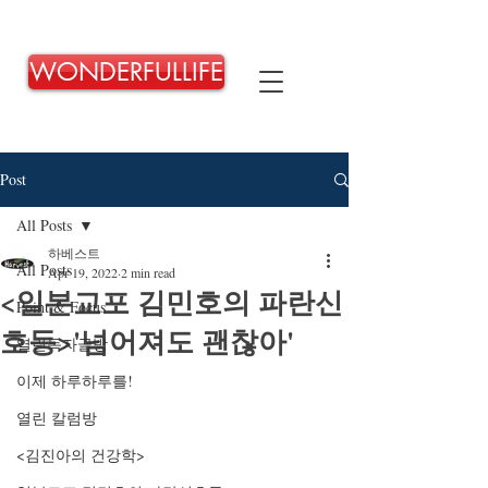
WONDERFULLIFE
Post
All Posts
하베스트
All Posts
Apr 19, 2022
2 min read
<일본교포 김민호의 파란신
Point & Focus
호등>'넘어져도 괜찮아'
열린독자글방
이제 하루하루를!
열린 칼럼방
<김진아의 건강학>