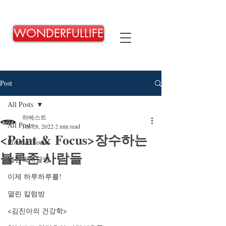
WONDERFULLIFE
Post
All Posts
하베스트
All Posts
Jun 28, 2022
2 min read
<Point & Focus>장수하는
Point & Focus
블루존 사람들
열린독자글방
이제 하루하루를!
열린 칼럼방
<김진아의 건강학>