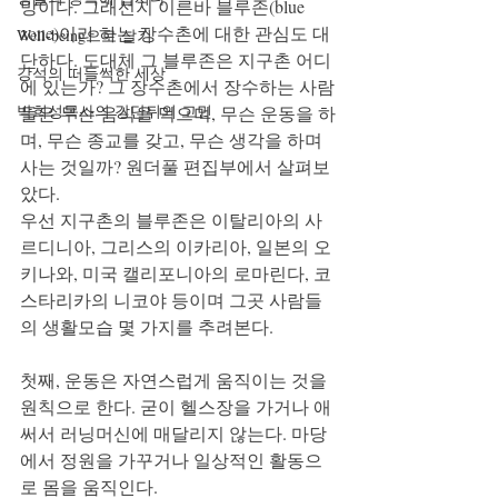
망이다. 그래선지 이른바 블루존(blue 
zone)이라 하는 장수촌에 대한 관심도 대
Well-being으로 살기
단하다. 도대체 그 블루존은 지구촌 어디
강석의 떠들썩한 세상
에 있는가? 그 장수촌에서 장수하는 사람
박희성목사의 강단뒤의 고민
들은 무슨 음식을 먹으며, 무슨 운동을 하
며, 무슨 종교를 갖고, 무슨 생각을 하며 
사는 것일까? 원더풀 편집부에서 살펴보
았다.        
우선 지구촌의 블루존은 이탈리아의 사
르디니아, 그리스의 이카리아, 일본의 오
키나와, 미국 캘리포니아의 로마린다, 코
스타리카의 니코야 등이며 그곳 사람들
의 생활모습 몇 가지를 추려본다. 
첫째, 운동은 자연스럽게 움직이는 것을 
원칙으로 한다. 굳이 헬스장을 가거나 애
써서 러닝머신에 매달리지 않는다. 마당
에서 정원을 가꾸거나 일상적인 활동으
로 몸을 움직인다. 