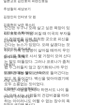
일본교포 김민호의 파란신호등
주성철의 세상보기
김정인의 인터넷 닷 컴
김용현의 낮은 목소리
인간은 누구나 오래 살고 싶은 욕망이 있
김정숙의 초록이야기
다. 코로나가 처음 퍼질 때 미국의 부자들
이 전염병을 피해 한적한 곳으로 피신을 
김문희의 살며 생각하며
간다는 뉴스가 있었다. 오래 살겠다는 것
정안섭의 콩트세계
이다. 아예 전염병이 살아질 때까지 무인
도 섬을 통째로 사서 몇 가정이 모여 산다
함께 사는 지혜
는 말도 떠돌았다. 그러나 코로나가 좀처
1분쉼터
럼 수그러들지 않고 장기화되니까 무인
도로 간다는 말도, 산속으로 들어간다는 
장경희의 웰빙-웰다잉 이야기
말도 쑥 들어갔다. 백신을 맞아야겠기에 
시로 드리는 기도
모두 소용없는 짓이었다.  
오정애의 선교여행일지
나이든 사람을 꼰대라 하면서도 나이 들
고 오래 사는 사람들의 건강비결을 따라
민희의 인터넷세상
하는 아이러니도 어쩔 수 없는 장수의 욕
정철의 생각해 봅시다