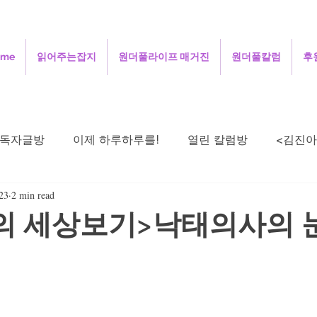
ome
읽어주는잡지
원더풀라이프 매거진
원더풀칼럼
후
독자글방
이제 하루하루를!
열린 칼럼방
<김진아
23
2 min read
주성철의 세상보기
김정인의 인터넷 닷 컴
김용
의 세상보기>낙태의사의 
희의 살며 생각하며
정안섭의 콩트세계
함께 사는 지
시로 드리는 기도
오정애의 선교여행일지
민희의