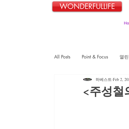
WONDERFULLIFE
H
All Posts
Point & Focus
열린
하베스트
Feb 2, 20
일본교포 김민호의 파란신호등
<주성철
김정숙의 초록이야기
김문
장경희의 웰빙-웰다잉 이야기