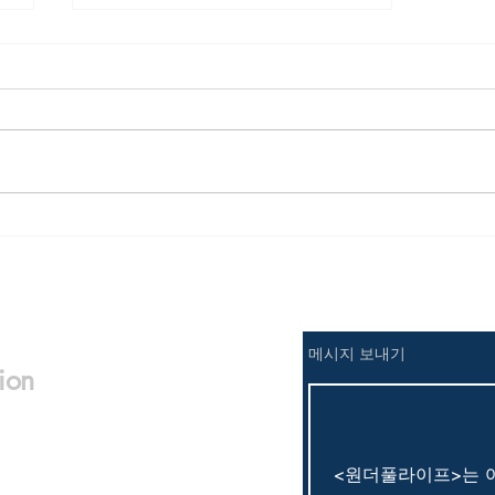
s
<주성철의 미국이야기> 기차
안에서
​메시지 보내기
ion