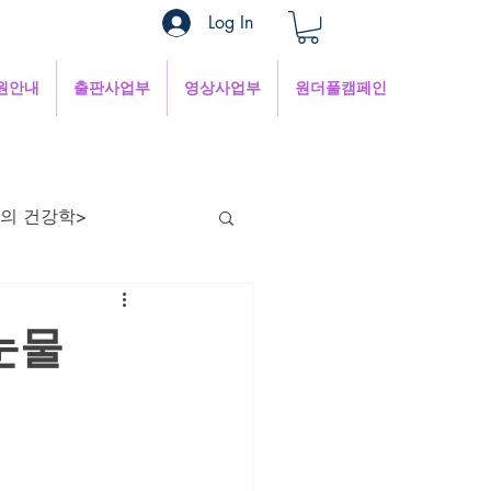
Log In
원안내
출판사업부
영상사업부
원더풀캠페인
의 건강학>
현의 낮은 목소리
눈물
혜
1분쉼터
 인터넷세상