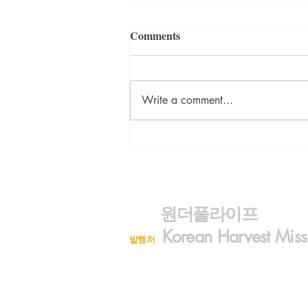
Comments
Write a comment...
<주성철의 미국이야기> God'
Favorite
원더풀라이프
Korean Harvest Miss
발행처
구독신청 (323)300-8389
대표전화 (626)482-7080
wonderfullifemag@gmail.com